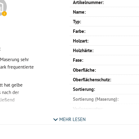
Artikelnummer:
Name:
Typ:
Farbe:
Holzart:
t
Holzhärte:
n Maserung sehr
Fase:
tark frequentierte
Oberfläche:
Oberflächenschutz:
tt hat gelbe
Sortierung:
 nach der
Sortierung (Maserung):
ließend
Verlegemuster:
linke und rechte Stäbe:
MEHR LESEN
arkett?
Profil:
ng Natur ist ein
Verlegemöglichkeit: