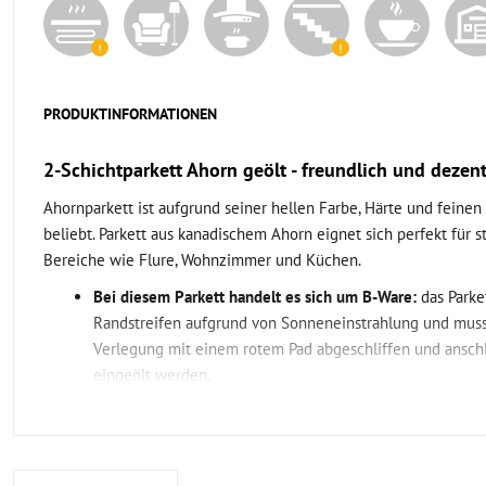
PRODUKTINFORMATIONEN
2-Schichtparkett Ahorn geölt - freundlich und dezen
Ahornparkett ist aufgrund seiner hellen Farbe, Härte und feine
beliebt. Parkett aus kanadischem Ahorn eignet sich perfekt für s
Bereiche wie Flure, Wohnzimmer und Küchen.
Bei diesem Parkett handelt es sich um B-Ware:
das Parke
Randstreifen aufgrund von Sonneneinstrahlung und muss
Verlegung mit einem rotem Pad abgeschliffen und ansch
eingeölt werden.
Was ist das Besondere am geölten Ahorn 2-Schichtp
Das geölte 2-Schichtparkett aus Ahorn kanadisch in der Sortieru