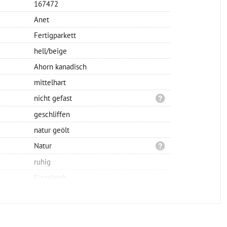
167472
Anet
Fertigparkett
hell/beige
Ahorn kanadisch
mittelhart
nicht gefast
geschliffen
natur geölt
Natur
ruhig
Einzelstab
nein
Nut/Feder
vollflächig verklebt