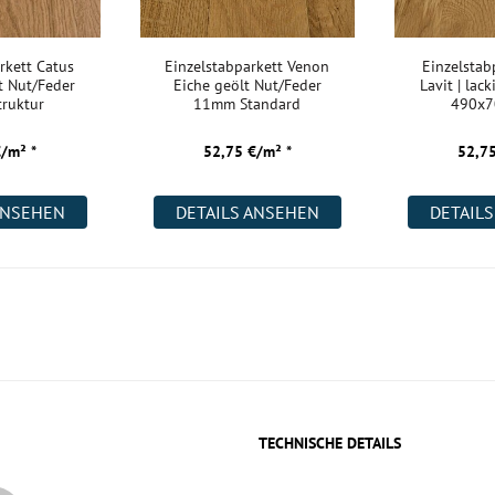
rkett Catus
Einzelstabparkett Venon
Einzelstab
rt Nut/Feder
Eiche geölt Nut/Feder
Lavit | lack
ruktur
11mm Standard
490x
€/m² *
52,75 €/m² *
52,75
ANSEHEN
DETAILS ANSEHEN
DETAIL
TECHNISCHE DETAILS