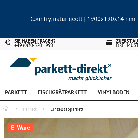
Country, natur geölt | 1900x190x14 mm
Landhausdiele Eiche für nur 29,90 €/m²
Country, natur geölt | 1900x190x14 mm
Landhausdiele Eiche für nur 29,90 €/m²
SIE HABEN FRAGEN?
ZUERST A
+49 (0)30-5201 990
DREI MUS
PARKETT
FISCHGRÄTPARKETT
VINYLBODEN
Parkett
Einzelstabparkett
B-Ware