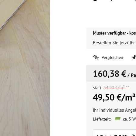
Muster verfügbar - kos
Bestellen Sie jetzt Ihr
Vergleichen
160,38 €
/ Pa
statt:
54,90 €/m² **
49,50 €/m²
Ihr individuelles Ang
Lieferzeit:
ca. 5 W