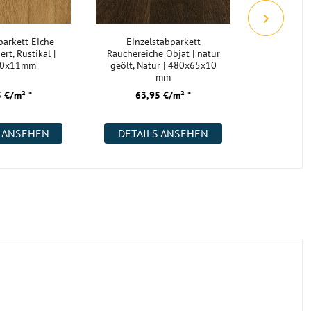
parkett Eiche
Einzelstabparkett
Einzelsta
iert, Rustikal |
Räuchereiche Objat | natur
Nussbaum
70x11mm
geölt, Natur | 480x65x10
Struktur 
mm
73,
 €/m² *
63,95 €/m² *
59,
S ANSEHEN
DETAILS ANSEHEN
DETAI