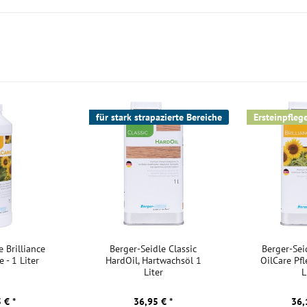
s normale
llen und zu
Akklimatisierung:
uch nach Jahren
für stark strapazierte Bereiche
Ersteinpfleg
ugen oder Fegen.
nce
e Brilliance
Berger-Seidle Classic
Berger-Seid
 - 1 Liter
HardOil, Hartwachsöl 1
OilCare Pfl
Liter
L
erten bis
e sorgt für
 € *
36,95 € *
36,
rfläche vor