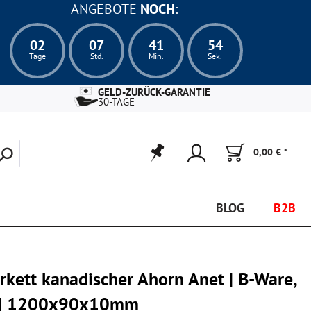
ANGEBOTE
NOCH
:
02
07
41
52
Tage
Std.
Min.
Sek.
GELD-ZURÜCK-GARANTIE
30-TAGE
0,00 € *
BLOG
B2B
rkett kanadischer Ahorn Anet | B-Ware,
r | 1200x90x10mm