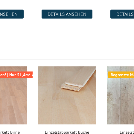
ANSEHEN
DETAILS ANSEHEN
DETAIL
 eine
nschließend
etts verlängern
en
Care auftragen
en! | Nur 51,4m² verfügbar
Begrenzte Me
zu ist zunächst
otwendig.
iter Downloads
chmals
rkett Birne
Einzelstabparkett Buche
Einzels