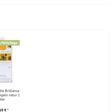
möglich
48 h bei Raumtemperatur in
geschlossener Verpackung
e/Vollpflege
le Brilliance
egeöl natur 1
iter
10 € *