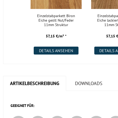
Einzelstabparkett Biron
Einzelstabpa
Eiche geölt Nut/Feder
Eiche lackie
11mm Struktur
11mm St
57,15 €/m² *
57,15 
DETAILS ANSEHEN
DETAILS 
ARTIKELBESCHREIBUNG
DOWNLOADS
GEEIGNET FÜR: