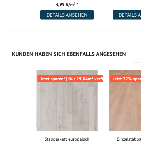
4,99 €/m² *
täglichem Verschleiß, wie Gehspuren und Kratzer.
DETAILS ANSEHEN
DETAILS 
Grundreinigung/Vollpflege:
Sollte eine stärkere Verschmutzung als die übliche vorliegen, ist
Intensivreinigung mit dem Brilliance Cleaner L94 notwendig. A
tragen Sie das Brilliance OilCare auf.
KUNDEN HABEN SICH EBENFALLS ANGESEHEN
Gut zu wissen:
Die Lebensdauer Ihres geölten Fertigpark
Sie, wenn Sie im Wohnbereich einmal und in gewerblich
Einrichtungen zweimal jährlich erneut das Brilliance Oil
Jetzt sparen! | Nur 19,04m² verfügbar
Jetzt 32% spar
(je nach Beanspruchung auch in kürzeren Intervallen). Da
eine Intensivreinigung mit dem Brilliance Cleaner L94 n
Details finden Sie in der Pflegeanleitung, die Sie unter dem Re
finden.
Kann ich das geölte 2-Schichtparkett aus Ahorn no
abschleifen?
Stabparkett europäisch
Einzelstabpa