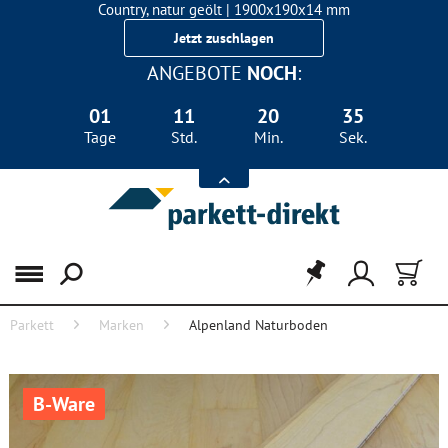
Country, natur geölt | 1900x190x14 mm
Landhausdiele Eiche für nur 29,90 €/m²
Jetzt zuschlagen
ANGEBOTE
NOCH
:
01
11
20
35
Tage
Std.
Min.
Sek.
Menü
Parkett
Marken
Alpenland Naturboden
B-Ware