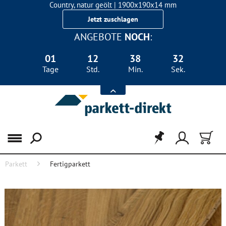
Country, natur geölt | 1900x190x14 mm
Landhausdiele Eiche für nur 29,90 €/m²
Jetzt zuschlagen
ANGEBOTE
NOCH
:
01
12
38
32
Tage
Std.
Min.
Sek.
Menü
Parkett
Fertigparkett