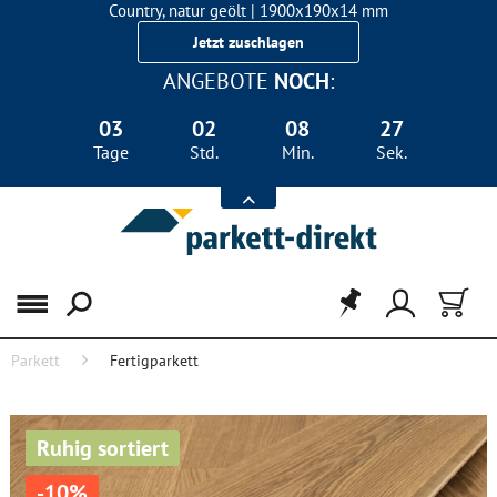
Country, natur geölt | 1900x190x14 mm
Landhausdiele Eiche für nur 29,90 €/m²
Jetzt zuschlagen
ANGEBOTE
NOCH
:
03
02
08
27
Tage
Std.
Min.
Sek.
Menü
Parkett
Fertigparkett
Ruhig sortiert
-10%