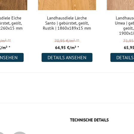
diele Eiche
Landhausdiele Lärche
Landhausd
rstet, geölt,
Santo | gebürstet, geölt,
Umea | geb
0x260x15 mm
Rustik | 1860x189x15 mm
geölt,
1900x1
€/m²
**
70,95 €/m²
**
71,9
€/m² *
64,95 €/m² *
65,95
ANSEHEN
DETAILS ANSEHEN
DETAIL
TECHNISCHE DETAILS