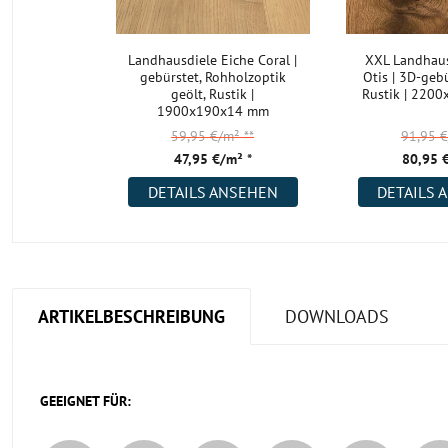
Landhausdiele Eiche Coral |
XXL Landhaus
gebürstet, Rohholzoptik
Otis | 3D-gebü
geölt, Rustik |
Rustik | 220
1900x190x14 mm
59,95 €/m²
**
91,95 
47,95 €/m² *
80,95 
DETAILS ANSEHEN
DETAILS 
ARTIKELBESCHREIBUNG
DOWNLOADS
GEEIGNET FÜR: