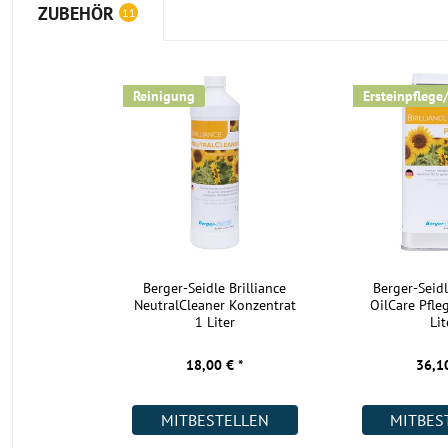
ZUBEHÖR
11
Reinigung
Ersteinpflege
Berger-Seidle Brilliance
Berger-Seidl
NeutralCleaner Konzentrat
OilCare Pfle
1 Liter
Lit
18,00 € *
36,10
MITBESTELLEN
MITBES