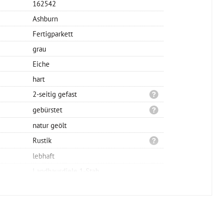
162542
Ashburn
Fertigparkett
grau
Eiche
hart
2-seitig gefast
gebürstet
natur geölt
Rustik
lebhaft
Landhausdiele 1-Stab
Klicksystem
schwimmend oder verklebt
1860x189x15mm