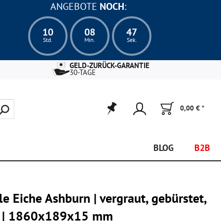
ANGEBOTE
NOCH
:
10
08
46
Std.
Min.
Sek.
GELD-ZURÜCK-GARANTIE
30-TAGE
0,00 € *
BLOG
B2B
e Eiche Ashburn | vergraut, gebürstet,
ik | 1860x189x15 mm