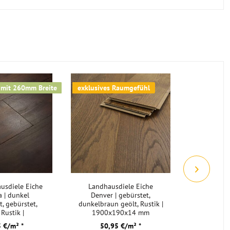
Landhausdiele Eiche gebürstet geölt
vergraut
 mit 260mm Breite
exklusives Raumgefühl
mit Echtho
usdiele Eiche
Landhausdiele Eiche
Vinylbode
 | dunkel
Denver | gebürstet,
dunkelbr
, gebürstet,
dunkelbraun geölt, Rustik |
inkl. Tri
 Rustik |
1900x190x14 mm
5,5mm 
60x15 mm
 €/m² *
50,95 €/m² *
32,