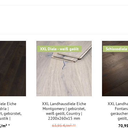
Kurztitel:
XXL Diele - weiß geölt
Schlossdiele
ele Eiche
XXL Landhausdiele Eiche
XXL Landha
dria |
Montgomery | gebürstet,
Fontana
t, gebürstet,
weiß geölt, Country |
geräuchert
ustik |
2200x260x15 mm
geölt,
9x15 mm
2200x2
63,95 €/m²
**
€/m² *
70,95