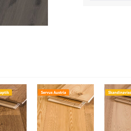
aptik
Servus Austria
Skandinavis