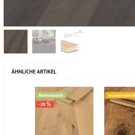
ÄHNLICHE ARTIKEL
Rohholzoptik
wundervolle H
-20