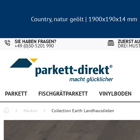
Country, natur geölt | 1900x190x14 mm
Landhausdiele Eiche für nur 29,90 €/m²
Country, natur geölt | 1900x190x14 mm
Landhausdiele Eiche für nur 29,90 €/m²
SIE HABEN FRAGEN?
ZUERST A
+49 (0)30-5201 990
DREI MUS
PARKETT
FISCHGRÄTPARKETT
VINYLBODEN
Marken
Collection Earth Landhausdielen