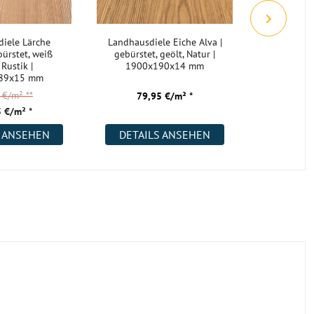
iele Lärche
Landhausdiele Eiche Alva |
Landha
ürstet, weiß
gebürstet, geölt, Natur |
Kendal 
 Rustik |
1900x190x14 mm
gebürste
89x15 mm
Rustik | 
5 €/m²
**
68,
79,95 €/m² *
 €/m² *
48,
S ANSEHEN
DETAILS ANSEHEN
DETAI