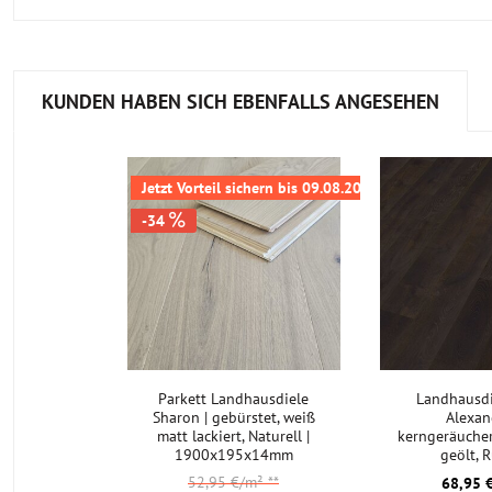
KUNDEN HABEN SICH EBENFALLS ANGESEHEN
Jetzt Vorteil sichern bis 09.08.2026
-34
Parkett Landhausdiele
Landhausdi
Sharon | gebürstet, weiß
Alexan
matt lackiert, Naturell |
kerngeräucher
1900x195x14mm
geölt, R
1860x18
52,95 €/m²
**
68,95 