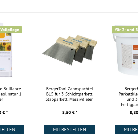
Kurzlängen:
Nutzschicht:
Aufbau:
/Vollpflege
für 2- und 3
Warmwasser Fußbodenheizung:
Wohnräume:
Küche:
Badezimmer:
Keller:
Gewerbe (gering beansprucht):
e Brilliance
BergerTool Zahnspachtel
Berge
geöl natur 1
B15 für 3-Schichtparkett,
Parkettkle
Gewerbe (stark beansprucht):
er
Stabparkett, Massivdielen
und 3
Fertigpar
Industrie:
 € *
8,50 € *
8,80
Weitere Informationen:
TELLEN
MITBESTELLEN
MITBE
Akklimatisierung: