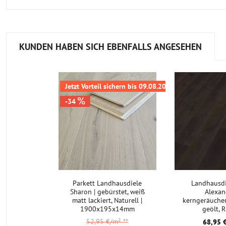
KUNDEN HABEN SICH EBENFALLS ANGESEHEN
Jetzt Vorteil sichern bis 09.08.2026
-34
Parkett Landhausdiele
Landhausdi
Sharon | gebürstet, weiß
Alexan
matt lackiert, Naturell |
kerngeräucher
1900x195x14mm
geölt, R
1860x18
52,95 €/m²
**
68,95 