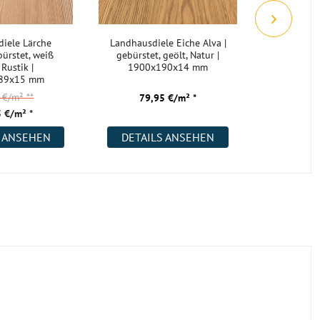
iele Lärche
Landhausdiele Eiche Alva |
Landha
ürstet, weiß
gebürstet, geölt, Natur |
Kendal 
 Rustik |
1900x190x14 mm
gebürste
89x15 mm
Rustik | 
5 €/m²
**
68,
79,95 €/m² *
 €/m² *
48,
S ANSEHEN
DETAILS ANSEHEN
DETAI