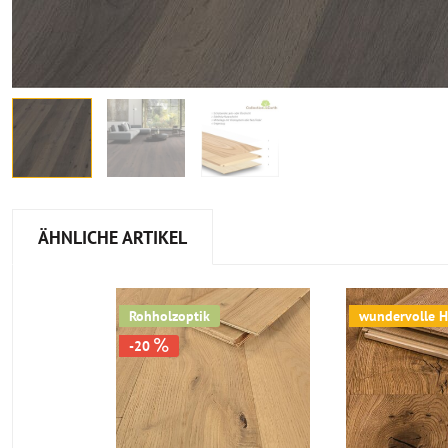
ÄHNLICHE ARTIKEL
Rohholzoptik
wundervolle H
-20