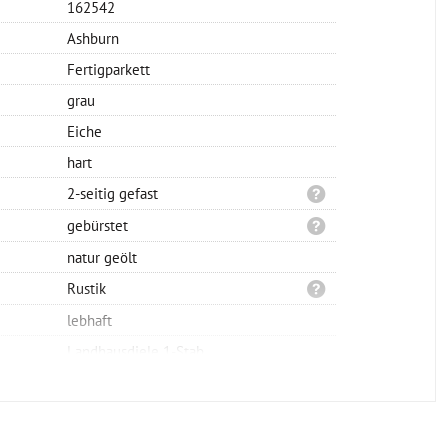
162542
Ashburn
Fertigparkett
grau
Eiche
hart
2-seitig gefast
gebürstet
natur geölt
Rustik
lebhaft
Landhausdiele 1-Stab
Klicksystem
schwimmend oder verklebt
1860x189x15mm