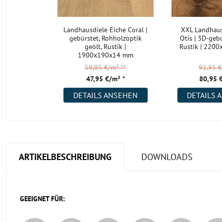
Landhausdiele Eiche Coral |
XXL Landhaus
gebürstet, Rohholzoptik
Otis | 3D-gebü
geölt, Rustik |
Rustik | 220
1900x190x14 mm
59,95 €/m²
**
91,95 
47,95 €/m² *
80,95 
DETAILS ANSEHEN
DETAILS 
ARTIKELBESCHREIBUNG
DOWNLOADS
GEEIGNET FÜR: