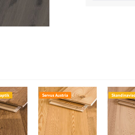
aptik
Servus Austria
Skandinavis