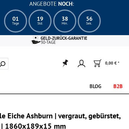
ANGEBOTE
NOCH
:
01
19
38
55
Tage
Std.
Min.
Sek.
GELD-ZURÜCK-GARANTIE
30-TAGE
0,00 € *
BLOG
B2B
e Eiche Ashburn | vergraut, gebürstet,
ik | 1860x189x15 mm