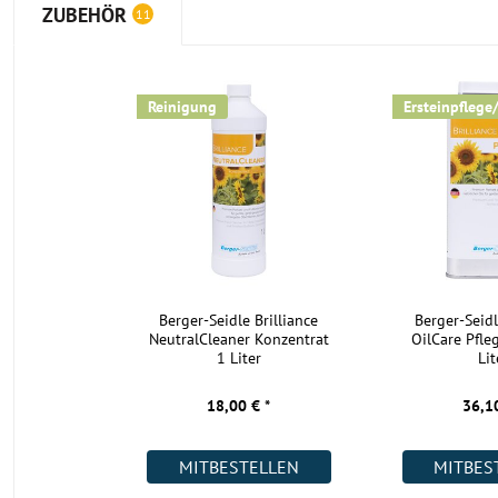
ZUBEHÖR
11
Reinigung
Ersteinpflege
Berger-Seidle Brilliance
Berger-Seidl
NeutralCleaner Konzentrat
OilCare Pfle
1 Liter
Lit
18,00 € *
36,10
MITBESTELLEN
MITBES