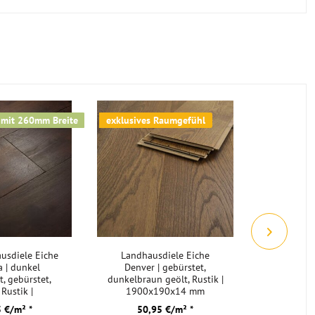
Landhausdiele Eiche gebürstet geölt
vergraut
 mit 260mm Breite
exklusives Raumgefühl
mit Echtho
usdiele Eiche
Landhausdiele Eiche
Vinylbode
 | dunkel
Denver | gebürstet,
dunkelbr
, gebürstet,
dunkelbraun geölt, Rustik |
inkl. Tri
 Rustik |
1900x190x14 mm
5,5mm 
60x15 mm
 €/m² *
50,95 €/m² *
32,