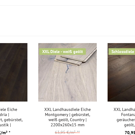
Kurztitel:
XXL Diele - weiß geölt
Schlossdiele
ele Eiche
XXL Landhausdiele Eiche
XXL Landha
dria |
Montgomery | gebürstet,
Fontana
t, gebürstet,
weiß geölt, Country |
geräuchert
ustik |
2200x260x15 mm
geölt,
9x15 mm
2200x2
63,95 €/m²
**
€/m² *
70,95