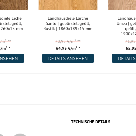
diele Eiche
Landhausdiele Lärche
Landhausd
rstet, geölt,
Santo | gebürstet, geölt,
Umea | geb
0x260x15 mm
Rustik | 1860x189x15 mm
geölt,
1900x1
€/m²
**
70,95 €/m²
**
71,9
€/m² *
64,95 €/m² *
65,95
ANSEHEN
DETAILS ANSEHEN
DETAIL
TECHNISCHE DETAILS