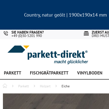
Country, natur geölt | 1900x190x14 mm
Landhausdiele Eiche für nur 29,90 €/m²
Country, natur geölt | 1900x190x14 mm
Landhausdiele Eiche für nur 29,90 €/m²
SIE HABEN FRAGEN?
ZUERST A
+49 (0)30-5201 990
DREI MUS
PARKETT
FISCHGRÄTPARKETT
VINYLBODEN
Parkett
Holzart
Eiche