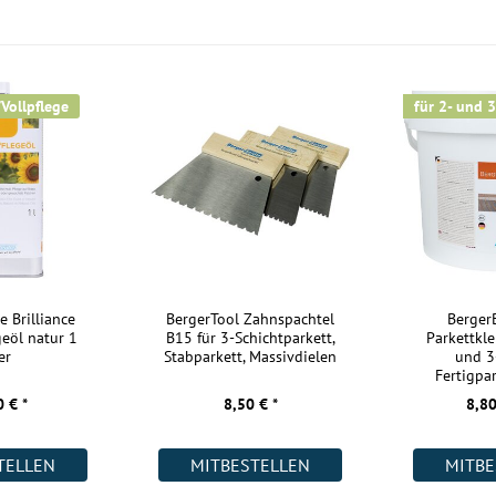
Kurzlängen:
Nutzschicht:
Aufbau:
/Vollpflege
für 2- und 3
Warmwasser Fußbodenheizung:
Wohnräume:
Küche:
Badezimmer:
Keller:
Gewerbe (gering beansprucht):
e Brilliance
BergerTool Zahnspachtel
Berge
geöl natur 1
B15 für 3-Schichtparkett,
Parkettkle
Gewerbe (stark beansprucht):
er
Stabparkett, Massivdielen
und 3
Fertigpar
Industrie:
 € *
8,50 € *
8,80
Weitere Informationen:
TELLEN
MITBESTELLEN
MITBE
Akklimatisierung: