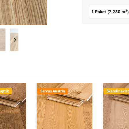
aptik
Servus Austria
Skandinavis