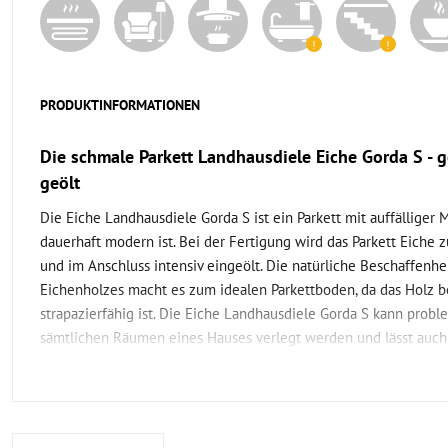
PRODUKTINFORMATIONEN
Die schmale Parkett Landhausdiele Eiche Gorda S - 
geölt
Die Eiche Landhausdiele Gorda S ist ein Parkett mit auffälliger 
dauerhaft modern ist. Bei der Fertigung wird das Parkett Eiche z
und im Anschluss intensiv eingeölt. Die natürliche Beschaffenhe
Eichenholzes macht es zum idealen Parkettboden, da das Holz 
strapazierfähig ist. Die Eiche Landhausdiele Gorda S kann probl
sämtlichen Räumen eines Hauses verlegt werden und lässt auch
darunterliegenden Fußbodenheizung hervorragend hindurch.
Was ist am Parkett Landhausdiele Eiche geölt und g
besonders?