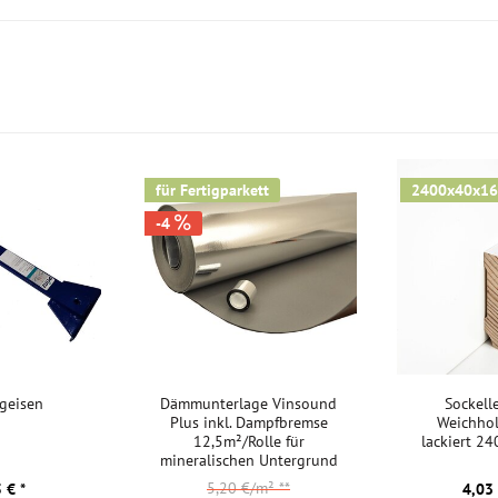
boden die
er abgegeben
ass das Quell-
deale
Für eine
 verklebt
für Fertigparkett
2400x40x1
legt werden.
-4
, kann das
chließend sieht
nem dauerhaften
t.
gebürstet
ugeisen
Dämmunterlage Vinsound
Sockell
Plus inkl. Dampfbremse
Weichhol
tattet. Die
12,5m²/Rolle für
lackiert 
 das Klicksystem
mineralischen Untergrund
rden kann, sowohl
5,20 €/m²
**
 € *
4,03 