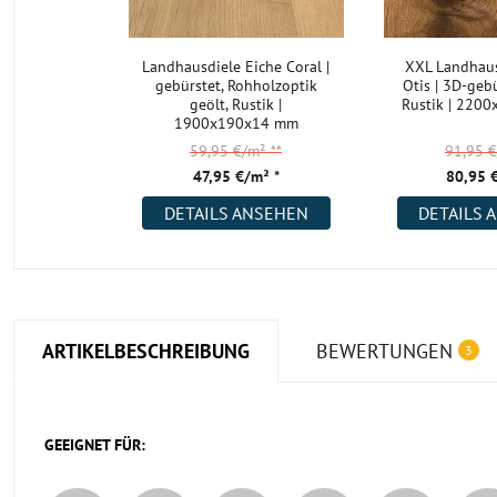
Landhausdiele Eiche Coral |
XXL Landhaus
gebürstet, Rohholzoptik
Otis | 3D-gebü
geölt, Rustik |
Rustik | 220
1900x190x14 mm
59,95 €/m²
**
91,95 
47,95 €/m² *
80,95 
DETAILS ANSEHEN
DETAILS 
ARTIKELBESCHREIBUNG
BEWERTUNGEN
3
GEEIGNET FÜR: