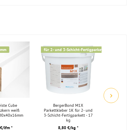
6mm
für 2- und 3-Schicht-Fertigparkett
eiste Cube
BergerBond M1X
BergerTo
zkern weiß
Parkettkleber 1K für 2- und
B15 für 3
2400x40x16mm
3-Schicht-Fertigparkett - 17
Stabparke
kg
€/lfm *
8,80 €/kg *
8