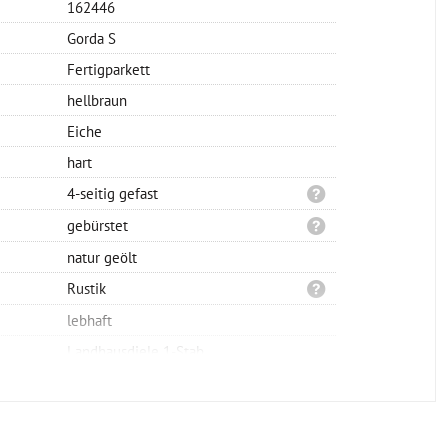
162446
Gorda S
Fertigparkett
hellbraun
Eiche
hart
4-seitig gefast
gebürstet
natur geölt
Rustik
lebhaft
Landhausdiele 1-Stab
Klicksystem
schwimmend oder verklebt
1900x150x14mm