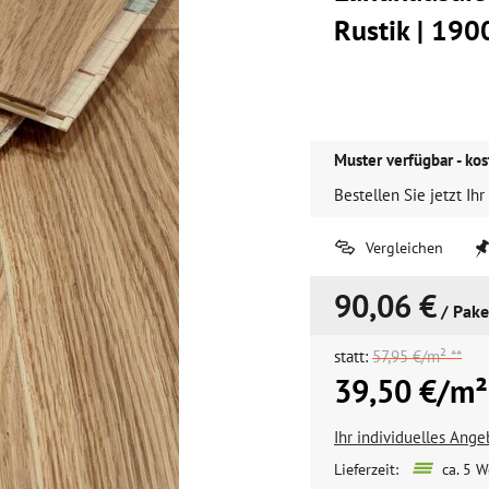
Rustik | 1
Muster verfügbar - kos
Bestellen Sie jetzt Ihr
Vergleichen
90,06 €
/ Pake
statt:
57,95 €/m² **
39,50 €/m²
Ihr individuelles Ang
Lieferzeit:
ca. 5 W