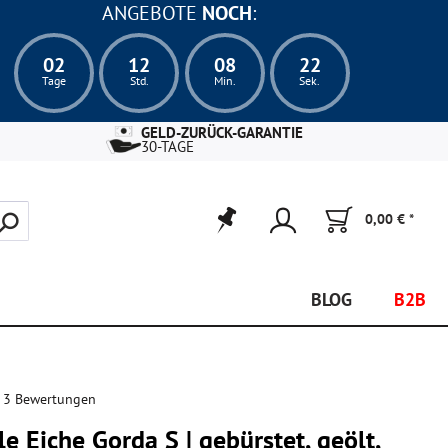
ANGEBOTE
NOCH
:
02
12
08
21
Tage
Std.
Min.
Sek.
GELD-ZURÜCK-GARANTIE
30-TAGE
0,00 € *
BLOG
B2B
 3 Bewertungen
e Eiche Gorda S | gebürstet, geölt,