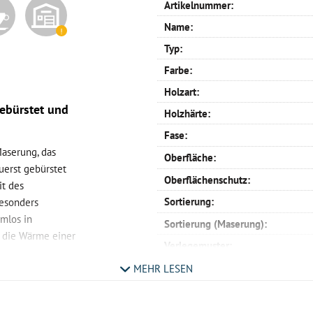
Artikelnummer:
Name:
Typ:
Farbe:
Holzart:
gebürstet und
Holzhärte:
Fase:
Maserung, das
Oberfläche:
uerst gebürstet
Oberflächenschutz:
it des
Sortierung:
besonders
emlos in
Sortierung (Maserung):
 die Wärme einer
Verlegemuster:
Profil:
MEHR LESEN
ebürstet so
Verlegemöglichkeit:
Maße: