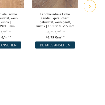
iele Lärche
Landhausdiele Eiche
Landhausd
ürstet, weiß
Kendal | geräuchert,
| gebürste
 Rustik |
gebürstet, weiß geölt,
1900
89x15 mm
Rustik | 1860x189x15 mm
5 €/m²
**
68,95 €/m²
**
53,
 €/m² *
48,95 €/m² *
41,
S ANSEHEN
DETAILS ANSEHEN
DETAI