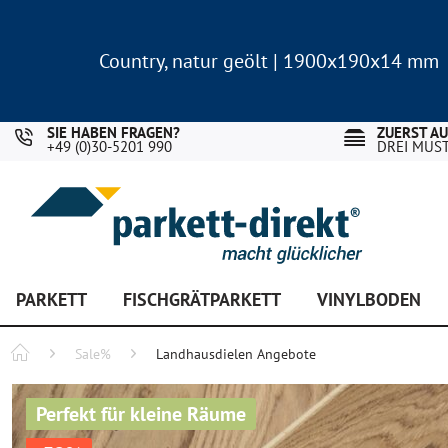
Country, natur geölt | 1900x190x14 mm
Landhausdiele Eiche für nur 29,90 €/m²
Country, natur geölt | 1900x190x14 mm
Landhausdiele Eiche für nur 29,90 €/m²
SIE HABEN FRAGEN?
ZUERST A
+49 (0)30-5201 990
DREI MUS
PARKETT
FISCHGRÄTPARKETT
VINYLBODEN
Sale%
Landhausdielen Angebote
Perfekt für kleine Räume