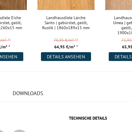
diele Eiche
Landhausdiele Lärche
Landhausd
rstet, geölt,
Santo | gebürstet, geölt,
Umea | geb
0x260x15 mm
Rustik | 1860x189x15 mm
geölt,
1900x1
€/m²
**
70,95 €/m²
**
71,9
€/m² *
64,95 €/m² *
65,95
ANSEHEN
DETAILS ANSEHEN
DETAIL
DOWNLOADS
TECHNISCHE DETAILS