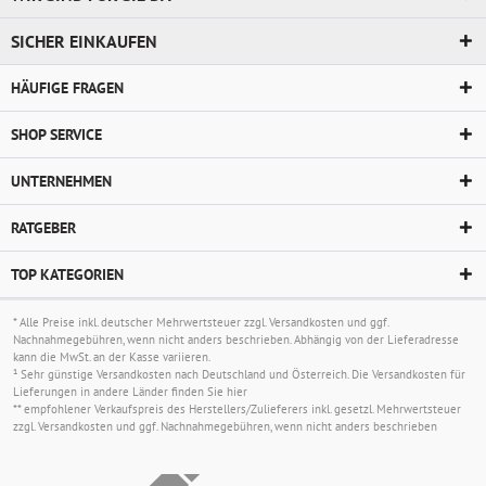
SICHER EINKAUFEN
HÄUFIGE FRAGEN
SHOP SERVICE
UNTERNEHMEN
RATGEBER
TOP KATEGORIEN
* Alle Preise inkl. deutscher Mehrwertsteuer zzgl.
Versandkosten
und ggf.
Nachnahmegebühren, wenn nicht anders beschrieben. Abhängig von der Lieferadresse
kann die MwSt. an der Kasse variieren.
¹ Sehr günstige Versandkosten nach Deutschland und Österreich. Die Versandkosten für
Lieferungen in andere Länder finden Sie
hier
** empfohlener Verkaufspreis des Herstellers/Zulieferers inkl. gesetzl. Mehrwertsteuer
zzgl.
Versandkosten
und ggf. Nachnahmegebühren, wenn nicht anders beschrieben