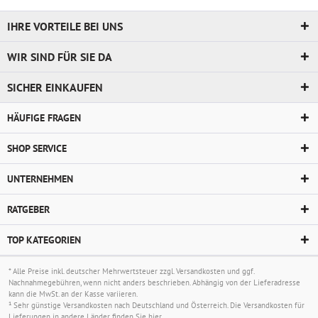
IHRE VORTEILE BEI UNS
WIR SIND FÜR SIE DA
SICHER EINKAUFEN
HÄUFIGE FRAGEN
SHOP SERVICE
UNTERNEHMEN
RATGEBER
TOP KATEGORIEN
* Alle Preise inkl. deutscher Mehrwertsteuer zzgl.
Versandkosten
und ggf.
Nachnahmegebühren, wenn nicht anders beschrieben. Abhängig von der Lieferadresse
kann die MwSt. an der Kasse variieren.
¹ Sehr günstige Versandkosten nach Deutschland und Österreich. Die Versandkosten für
Lieferungen in andere Länder finden Sie
hier