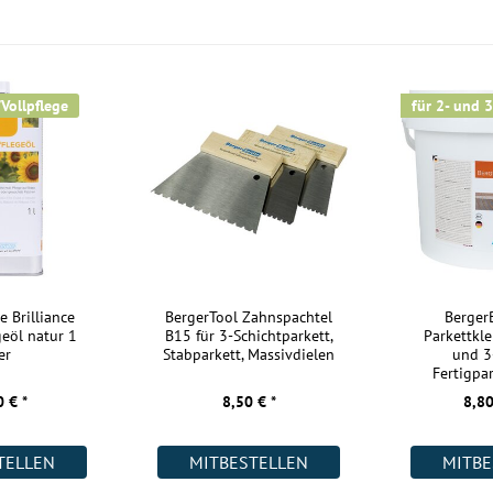
Maße:
Kurzlängen:
Nutzschicht:
/Vollpflege
für 2- und 3
Aufbau:
Warmwasser Fußbodenheizung:
Wohnräume:
Küche:
Badezimmer:
Keller:
e Brilliance
BergerTool Zahnspachtel
Berge
geöl natur 1
B15 für 3-Schichtparkett,
Parkettkle
Gewerbe (gering beansprucht):
er
Stabparkett, Massivdielen
und 3
Fertigpar
Gewerbe (stark beansprucht):
 € *
8,50 € *
8,80
Weitere Informationen:
TELLEN
MITBESTELLEN
MITBE
Akklimatisierung: