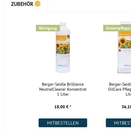
ZUBEHÖR
10
Reinigung
Ersteinpflege
Berger-Seidle Brilliance
Berger-Seidl
NeutralCleaner Konzentrat
OilCare Pfle
1 Liter
Lit
18,00 € *
36,10
MITBESTELLEN
MITBES