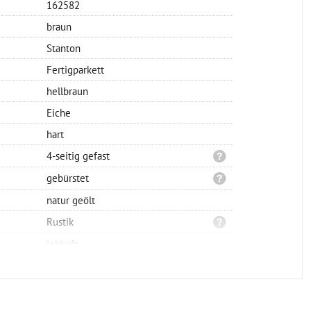
162582
braun
Stanton
Fertigparkett
hellbraun
Eiche
hart
4-seitig gefast
gebürstet
natur geölt
Rustik
lebhaft
Landhausdiele 1-Stab
Nut/Feder
vollflächig verklebt