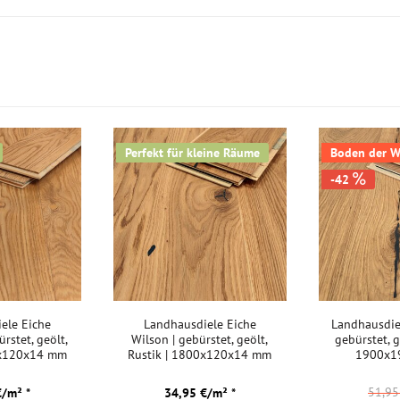
Kurztitel:
Perfekt für kleine Räume
Boden der Wo
-42
ele Eiche
Landhausdiele Eiche
Landhausdiel
ürstet, geölt,
Wilson | gebürstet, geölt,
gebürstet, g
0x120x14 mm
Rustik | 1800x120x14 mm
1900x1
51,9
€/m² *
34,95 €/m² *