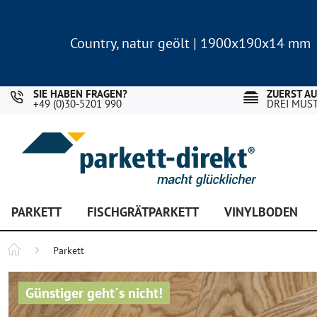
Country, natur geölt | 1900x190x14 mm
Landhausdiele Eiche für nur 29,90 €/m²
Country, natur geölt | 1900x190x14 mm
Landhausdiele Eiche für nur 29,90 €/m²
SIE HABEN FRAGEN?
ZUERST A
+49 (0)30-5201 990
DREI MUS
PARKETT
FISCHGRÄTPARKETT
VINYLBODEN
Parkett
Günstiger geht´s nicht!