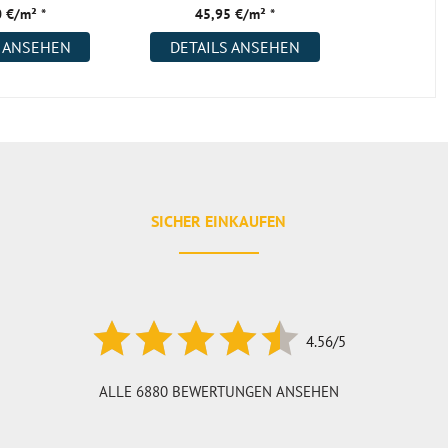
 €/m² *
45,95 €/m² *
47,
S ANSEHEN
DETAILS ANSEHEN
DETAI
SICHER EINKAUFEN
4.56/5
ALLE 6880 BEWERTUNGEN ANSEHEN