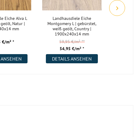
e Eiche Alva L
Landhausdiele Eiche
Parkett
 geölt, Natur |
Montgomery L | gebürstet,
Sharon | 
40x14 mm
weiß geölt, Country |
matt lack
1900x240x14 mm
1900
59,95 €/m²
**
52,
 €/m² *
54,95 €/m² *
34,
S ANSEHEN
DETAILS ANSEHEN
DETAI