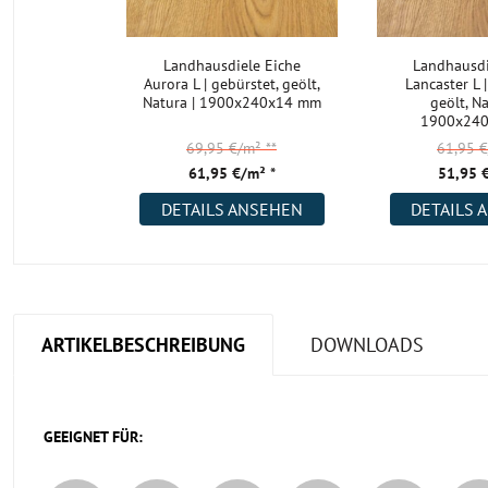
Landhausdiele Eiche
Landhausdi
Aurora L | gebürstet, geölt,
Lancaster L 
Natura | 1900x240x14 mm
geölt, Na
1900x24
69,95 €/m²
**
61,95 
61,95 €/m² *
51,95 
DETAILS ANSEHEN
DETAILS 
ARTIKELBESCHREIBUNG
DOWNLOADS
GEEIGNET FÜR: