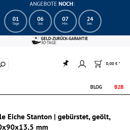
ANGEBOTE
NOCH
:
01
06
07
22
Tage
Std.
Min.
Sek.
GELD-ZURÜCK-GARANTIE
30-TAGE
0,00 € *
BLOG
B2B
e Eiche Stanton | gebürstet, geölt,
40x90x13,5 mm