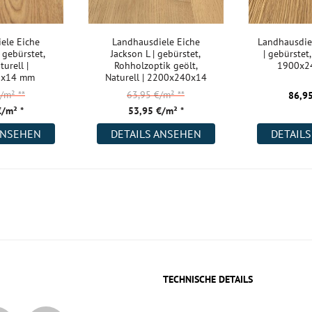
ele Eiche
Landhausdiele Eiche
Landhausdiel
| gebürstet,
Jackson L | gebürstet,
| gebürstet,
turell |
Rohholzoptik geölt,
1900x2
0x14 mm
Naturell | 2200x240x14
mm
€/m²
**
63,95 €/m²
**
86,95
€/m² *
53,95 €/m² *
ANSEHEN
DETAILS ANSEHEN
DETAIL
TECHNISCHE DETAILS