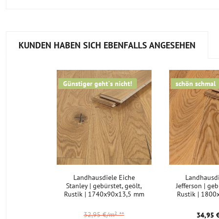
KUNDEN HABEN SICH EBENFALLS ANGESEHEN
Günstiger geht´s nicht!
schön schmal
Landhausdiele Eiche
Landhausdi
Stanley | gebürstet, geölt,
Jefferson | geb
Rustik | 1740x90x13,5 mm
Rustik | 180
32,95 €/m²
**
34,95 