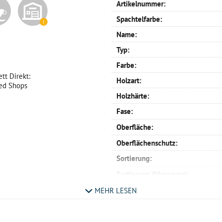
Artikelnummer:
Spachtelfarbe:
Name:
Typ:
Farbe:
tt Direkt:
Holzart:
ted Shops
Holzhärte:
Fase:
Oberfläche:
Oberflächenschutz:
Sortierung:
Sortierung (Maserung):
Verlegemuster:
MEHR LESEN
Profil:
Verlegemöglichkeit: