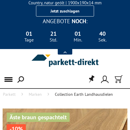
Country, natur geölt | 1900x190x14 mm
Landhausdiele Eiche für nur 29,90 €/m²
Jetzt zuschlagen
ANGEBOTE
NOCH
:
01
21
01
39
Tage
Std.
Min.
Sek.
Menü
Parkett
Marken
Collection Earth Landhausdielen
Äste braun gespachtelt
-10%