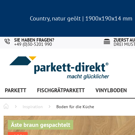
Country, natur geölt | 1900x190x14 mm
Landhausdiele Eiche für nur 29,90 €/m²
Country, natur geölt | 1900x190x14 mm
Landhausdiele Eiche für nur 29,90 €/m²
SIE HABEN FRAGEN?
ZUERST A
+49 (0)30-5201 990
DREI MUS
PARKETT
FISCHGRÄTPARKETT
VINYLBODEN
Inspiration
Boden für die Küche
Äste braun gespachtelt