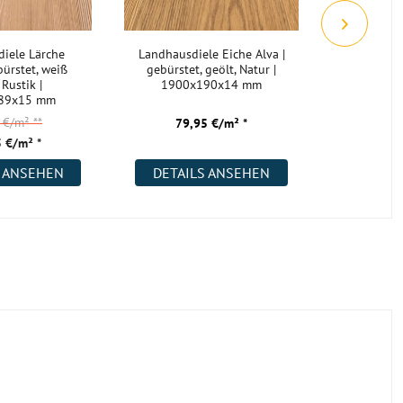
iele Lärche
Landhausdiele Eiche Alva |
Landha
ürstet, weiß
gebürstet, geölt, Natur |
Kendal 
 Rustik |
1900x190x14 mm
gebürste
89x15 mm
Rustik | 
5 €/m²
**
68,
79,95 €/m² *
 €/m² *
48,
S ANSEHEN
DETAILS ANSEHEN
DETAI