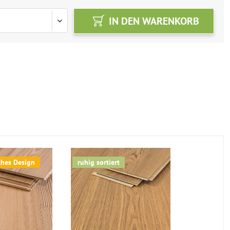
IN DEN
WARENKORB
ches Design
ruhig sortiert
Jetzt 29% 