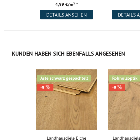
4,99 €/m² *
DETAILS ANSEHEN
DETAILS 
KUNDEN HABEN SICH EBENFALLS ANGESEHEN
Äste schwarz gespachtelt
Rohholzoptik
-9
-9
Landhausdiele Eiche
Landhausdiele