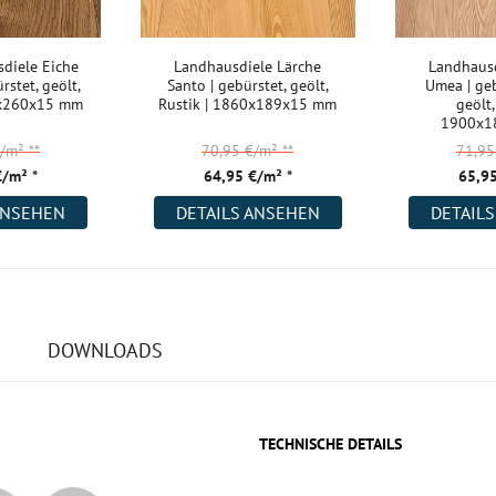
diele Eiche
Landhausdiele Lärche
Landhausd
rstet, geölt,
Santo | gebürstet, geölt,
Umea | geb
0x260x15 mm
Rustik | 1860x189x15 mm
geölt,
1900x1
€/m²
**
70,95 €/m²
**
71,9
€/m² *
64,95 €/m² *
65,95
ANSEHEN
DETAILS ANSEHEN
DETAIL
DOWNLOADS
TECHNISCHE DETAILS