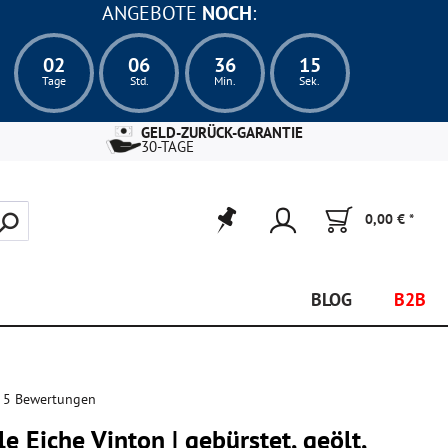
ANGEBOTE
NOCH
:
02
06
36
13
Tage
Std.
Min.
Sek.
GELD-ZURÜCK-GARANTIE
30-TAGE
0,00 € *
BLOG
B2B
 5 Bewertungen
e Eiche Vinton | gebürstet, geölt,