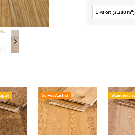
aptik
Servus Austria
Skandinavis