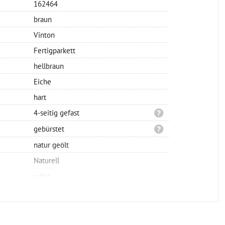
162464
braun
Vinton
Fertigparkett
hellbraun
Eiche
hart
4-seitig gefast
gebürstet
natur geölt
Naturell
ruhig
Landhausdiele 1-Stab
Klicksystem
schwimmend oder verklebt