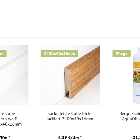
Kurztitel:
mm
2400x40x16mm
Pflege
ste Cube
Sockelleiste Cube Eiche
Berger-Seid
kern weiß
lackiert 2400x40x16mm
AquaOilca
00x40x16mm
/lfm *
4,39 €/lfm *
21,