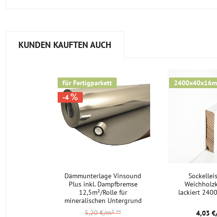
KUNDEN KAUFTEN AUCH
für Fertigparkett
2400x40x16
-4
Dämmunterlage Vinsound
Sockellei
Plus inkl. Dampfbremse
Weichholz
12,5m²/Rolle für
lackiert 24
mineralischen Untergrund
5,20 €/m²
**
4,03 €