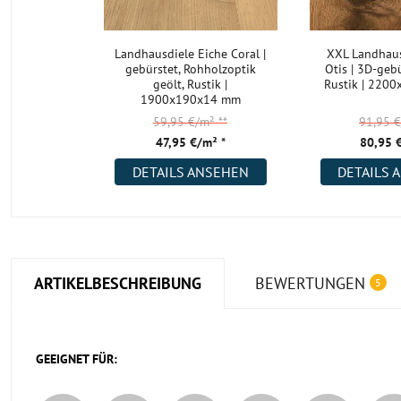
Landhausdiele Eiche Coral |
XXL Landhaus
gebürstet, Rohholzoptik
Otis | 3D-gebü
geölt, Rustik |
Rustik | 220
1900x190x14 mm
59,95 €/m²
**
91,95 
47,95 €/m² *
80,95 
DETAILS ANSEHEN
DETAILS 
ARTIKELBESCHREIBUNG
BEWERTUNGEN
5
GEEIGNET FÜR: