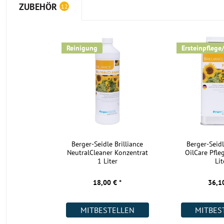
ZUBEHÖR
12
Reinigung
Ersteinpflege
Berger-Seidle Brilliance
Berger-Seidl
NeutralCleaner Konzentrat
OilCare Pfle
1 Liter
Lit
18,00 € *
36,10
MITBESTELLEN
MITBES