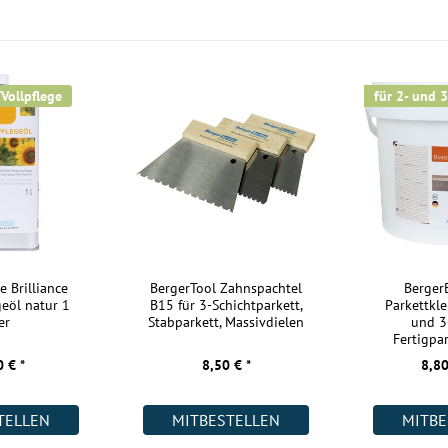
Maße:
Kurzlängen:
Nutzschicht:
/Vollpflege
für 2- und 3
Aufbau:
Warmwasser Fußbodenheizung:
Wohnräume:
Küche:
Badezimmer:
Keller:
e Brilliance
BergerTool Zahnspachtel
Berge
geöl natur 1
B15 für 3-Schichtparkett,
Parkettkle
Gewerbe (gering beansprucht):
er
Stabparkett, Massivdielen
und 3
Fertigpar
Gewerbe (stark beansprucht):
 € *
8,50 € *
8,80
Weitere Informationen:
TELLEN
MITBESTELLEN
MITBE
Akklimatisierung: