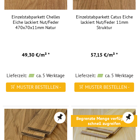
Einzelstabparkett Chelles
Einzelstabparkett Catus Eiche
Eiche lackiert Nut/Feder
lackiert Nut/Feder 11mm
470x70x11mm Natur
Struktur
49,30 €/m² *
57,15 €/m² *
Lieferzeit:
ca. 5 Werktage
Lieferzeit:
ca. 5 Werktage
MUSTER BESTELLEN -
MUSTER BESTELLEN -
FREI HAUS
FREI HAUS
Begrenzte Menge verfügbar -
schnell zugreifen