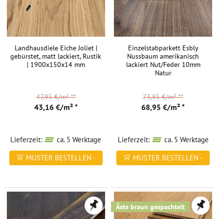
Landhausdiele Eiche Joliet |
Einzelstabparkett Esbly
gebürstet, matt lackiert, Rustik
Nussbaum amerikanisch
| 1900x150x14 mm
lackiert Nut/Feder 10mm
Natur
47,95 €/m²
**
73,95 €/m²
**
43,16 €/m² *
68,95 €/m² *
Lieferzeit:
ca. 5 Werktage
Lieferzeit:
ca. 5 Werktage
MUSTER BESTELLEN -
MUSTER BESTELLEN -
FREI HAUS
FREI HAUS
Äste braun gespachtelt