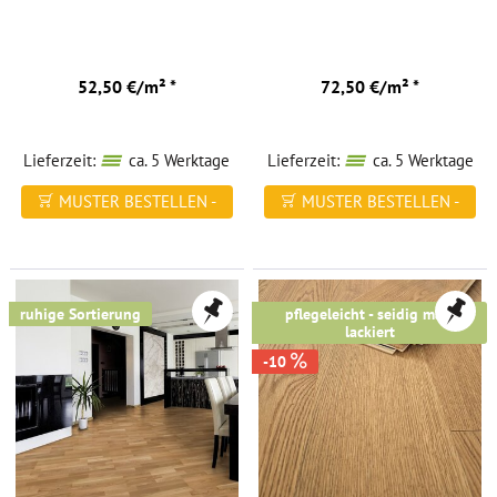
52,50 €/m² *
72,50 €/m² *
Lieferzeit:
ca. 5 Werktage
Lieferzeit:
ca. 5 Werktage
MUSTER BESTELLEN -
MUSTER BESTELLEN -
FREI HAUS
FREI HAUS
ruhige Sortierung
pflegeleicht - seidig matt
lackiert
-10