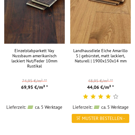
Einzelstabparkett Vay
Landhausdiele Eiche Amarillo
Nussbaum amerikanisch
S | gebürstet, matt lackiert,
lackiert Nut/Feder 10mm
Naturell | 1900x150x14 mm
Rustikal
74,95 €/m²
**
48,95 €/m²
**
69,95 €/m² *
44,06 €/m² *
Lieferzeit:
ca. 5 Werktage
Lieferzeit:
ca. 5 Werktage
MUSTER BESTELLEN -
FREI HAUS