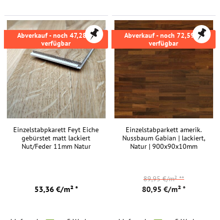
FREI HAUS
FREI HAUS
Abverkauf - noch 47,28m²
Abverkauf - noch 72,59m²
verfügbar
verfügbar
Einzelstabpkarett Feyt Eiche
Einzelstabparkett amerik.
gebürstet matt lackiert
Nussbaum Gabian | lackiert,
Nut/Feder 11mm Natur
Natur | 900x90x10mm
89,95 €/m²
**
53,36 €/m² *
80,95 €/m² *