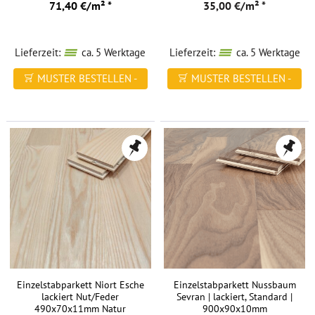
71,40 €/m² *
35,00 €/m² *
Lieferzeit:
ca. 5 Werktage
Lieferzeit:
ca. 5 Werktage
MUSTER BESTELLEN -
MUSTER BESTELLEN -
FREI HAUS
FREI HAUS
Einzelstabparkett Niort Esche
Einzelstabparkett Nussbaum
lackiert Nut/Feder
Sevran | lackiert, Standard |
490x70x11mm Natur
900x90x10mm