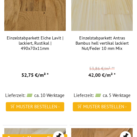
Einzelstabparkett Eiche Lavit |
Einzelstabparkett Antras
lackiert, Rustikal |
Bambus hell vertikal lackiert
490x70x11mm
Nut/Feder 10 mm Mix
53,86 €/m²
**
52,75 €/m² *
42,00 €/m² *
Lieferzeit:
ca. 10 Werktage
Lieferzeit:
ca. 5 Werktage
MUSTER BESTELLEN -
MUSTER BESTELLEN -
FREI HAUS
FREI HAUS