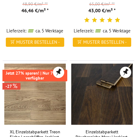
48,90 €/m²
**
65,00 €/m²
**
46,46 €/m² *
43,00 €/m² *
Lieferzeit:
ca. 5 Werktage
Lieferzeit:
ca. 5 Werktage
MUSTER BESTELLEN -
MUSTER BESTELLEN -
FREI HAUS
FREI HAUS
Jetzt 27% sparen! | Nur 78,7m²
verfügbar
-27
XL Einzelstabparkett Treon
Einzelstabparkett