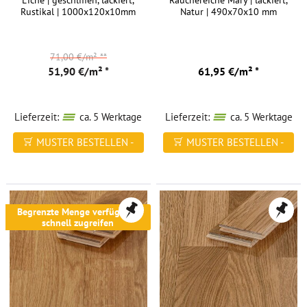
Eiche | geschliffen, lackiert,
Räuchereiche Mary | lackiert,
Rustikal | 1000x120x10mm
Natur | 490x70x10 mm
71,00 €/m²
**
51,90 €/m² *
61,95 €/m² *
Lieferzeit:
ca. 5 Werktage
Lieferzeit:
ca. 5 Werktage
MUSTER BESTELLEN -
MUSTER BESTELLEN -
FREI HAUS
FREI HAUS
Begrenzte Menge verfügbar -
schnell zugreifen