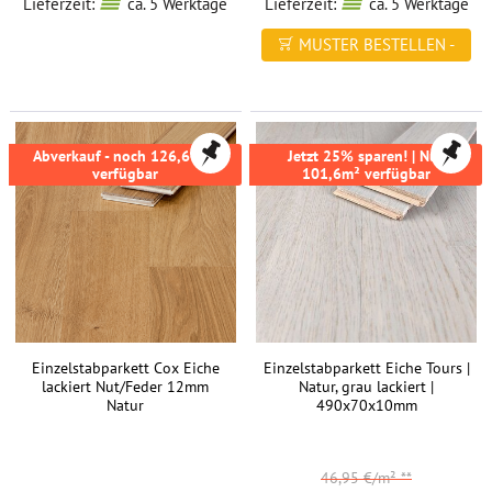
Lieferzeit:
ca. 5 Werktage
Lieferzeit:
ca. 5 Werktage
MUSTER BESTELLEN -
FREI HAUS
Abverkauf - noch 126,69m²
Jetzt 25% sparen! | Nur
verfügbar
101,6m² verfügbar
Einzelstabparkett Cox Eiche
Einzelstabparkett Eiche Tours |
lackiert Nut/Feder 12mm
Natur, grau lackiert |
Natur
490x70x10mm
46,95 €/m²
**