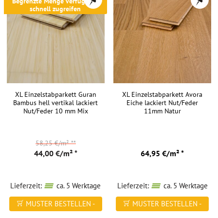
Begrenzte Menge verfügbar -
schnell zugreifen
XL Einzelstabparkett Guran
XL Einzelstabparkett Avora
Bambus hell vertikal lackiert
Eiche lackiert Nut/Feder
Nut/Feder 10 mm Mix
11mm Natur
58,25 €/m²
**
44,00 €/m² *
64,95 €/m² *
Lieferzeit:
ca. 5 Werktage
Lieferzeit:
ca. 5 Werktage
MUSTER BESTELLEN -
MUSTER BESTELLEN -