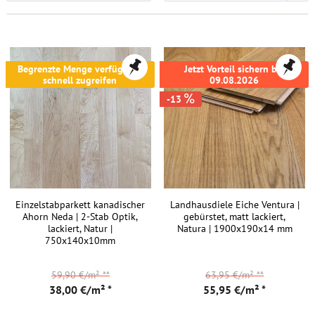
Begrenzte Menge verfügbar -
Jetzt Vorteil sichern bis
schnell zugreifen
09.08.2026
-13
Einzelstabparkett kanadischer
Landhausdiele Eiche Ventura |
Ahorn Neda | 2-Stab Optik,
gebürstet, matt lackiert,
lackiert, Natur |
Natura | 1900x190x14 mm
750x140x10mm
59,90 €/m²
**
63,95 €/m²
**
38,00 €/m² *
55,95 €/m² *