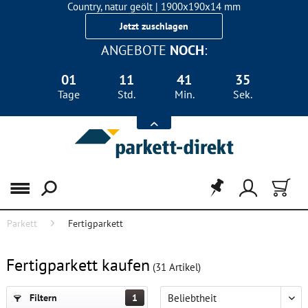
Landhausdiele Eiche für nur 29,90 €/m²
Country, natur geölt | 1900x190x14 mm
Jetzt zuschlagen
Landhausdiele Eiche für nur 29,90 €/m²
ANGEBOTE
NOCH
:
01
11
41
33
Tage
Std.
Min.
Sek.
Menü
Parkett
Fertigparkett
FILTER
Fertigparkett kaufen
(
31
Artikel)
Filtern
1