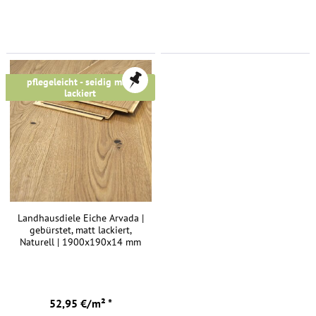
pflegeleicht - seidig matt
lackiert
Landhausdiele Eiche Arvada |
gebürstet, matt lackiert,
Naturell | 1900x190x14 mm
52,95 €/m² *