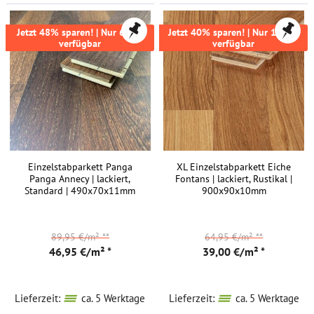
Jetzt 48% sparen! | Nur 69m²
Jetzt 40% sparen! | Nur 113m²
verfügbar
verfügbar
Einzelstabparkett Panga
XL Einzelstabparkett Eiche
Panga Annecy | lackiert,
Fontans | lackiert, Rustikal |
Standard | 490x70x11mm
900x90x10mm
89,95 €/m²
**
64,95 €/m²
**
46,95 €/m² *
39,00 €/m² *
Lieferzeit:
ca. 5 Werktage
Lieferzeit:
ca. 5 Werktage