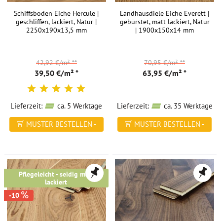
Schiffsboden Eiche Hercule |
Landhausdiele Eiche Everett |
geschliffen, lackiert, Natur |
gebürstet, matt lackiert, Natur
2250x190x13,5 mm
| 1900x150x14 mm
42,92 €/m²
**
70,95 €/m²
**
39,50 €/m² *
63,95 €/m² *
Lieferzeit:
ca. 5 Werktage
Lieferzeit:
ca. 35 Werktage
MUSTER BESTELLEN -
MUSTER BESTELLEN -
FREI HAUS
FREI HAUS
Pflegeleicht - seidig matt
lackiert
-10