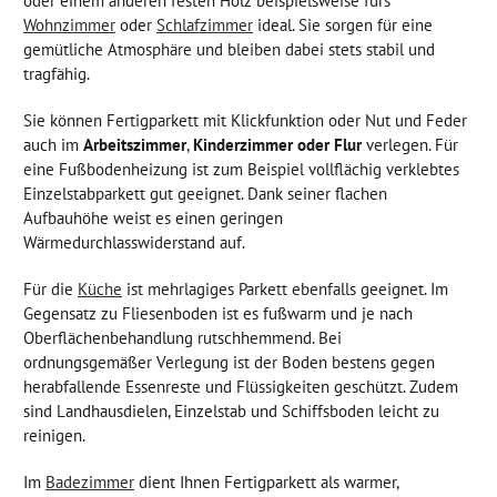
oder einem anderen festen Holz beispielsweise fürs
Wohnzimmer
oder
Schlafzimmer
ideal. Sie sorgen für eine
gemütliche Atmosphäre und bleiben dabei stets stabil und
tragfähig.
Sie können Fertigparkett mit Klickfunktion oder Nut und Feder
auch im
Arbeitszimmer
,
Kinderzimmer oder Flur
verlegen. Für
eine Fußbodenheizung ist zum Beispiel vollflächig verklebtes
Einzelstabparkett gut geeignet. Dank seiner flachen
Aufbauhöhe weist es einen geringen
Wärmedurchlasswiderstand auf.
Für die
Küche
ist mehrlagiges Parkett ebenfalls geeignet. Im
Gegensatz zu Fliesenboden ist es fußwarm und je nach
Oberflächenbehandlung rutschhemmend. Bei
ordnungsgemäßer Verlegung ist der Boden bestens gegen
herabfallende Essenreste und Flüssigkeiten geschützt. Zudem
sind Landhausdielen, Einzelstab und Schiffsboden leicht zu
reinigen.
Im
Badezimmer
dient Ihnen Fertigparkett als warmer,