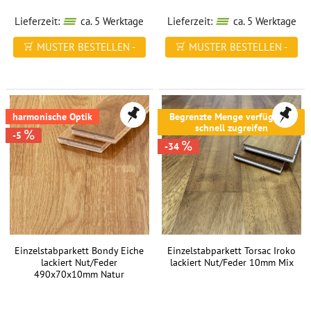
Lieferzeit:
ca. 5 Werktage
Lieferzeit:
ca. 5 Werktage
MUSTER BESTELLEN -
MUSTER BESTELLEN -
FREI HAUS
FREI HAUS
harmonische Optik
Begrenzte Menge verfügbar -
schnell zugreifen
-5
-34
Einzelstabparkett Bondy Eiche
Einzelstabparkett Torsac Iroko
lackiert Nut/Feder
lackiert Nut/Feder 10mm Mix
490x70x10mm Natur