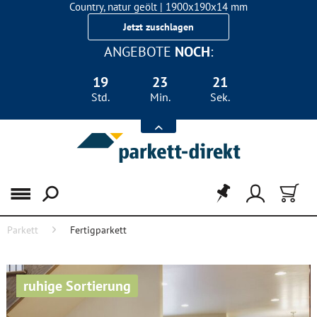
Country, natur geölt | 1900x190x14 mm
Landhausdiele Eiche für nur 29,90 €/m²
Jetzt zuschlagen
ANGEBOTE
NOCH
:
19
23
21
Std.
Min.
Sek.
Menü
Parkett
Fertigparkett
ruhige Sortierung