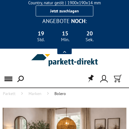
Country, natur geölt | 1900x190x14 mm
Landhausdiele Eiche für nur 29,90 €/m²
Jetzt zuschlagen
ANGEBOTE
NOCH
:
19
15
19
Std.
Min.
Sek.
Menü
Parkett
Marken
Bolero