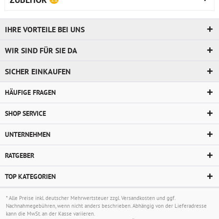
IHRE VORTEILE BEI UNS
WIR SIND FÜR SIE DA
SICHER EINKAUFEN
HÄUFIGE FRAGEN
SHOP SERVICE
UNTERNEHMEN
RATGEBER
TOP KATEGORIEN
* Alle Preise inkl. deutscher Mehrwertsteuer zzgl.
Versandkosten
und ggf.
Nachnahmegebühren, wenn nicht anders beschrieben. Abhängig von der Lieferadresse
kann die MwSt. an der Kasse variieren.