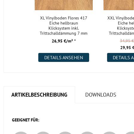
XL Vinylboden Flores 417
XXL Vinylbode
Eiche hellbraun
Eiche he
Klicksystem inkl.
Klicksyst
Trittschalldämmung 7 mm
Trittschall
SPC TAMI Life
SPC TAM
34,95 
26,95 €/m² *
29,95 
DETAILS ANSEHEN
DETAILS 
ARTIKELBESCHREIBUNG
DOWNLOADS
GEEIGNET FÜR: