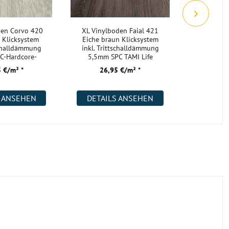
den Corvo 420
XL Vinylboden Faial 421
XL Vinyl
 Klicksystem
Eiche braun Klicksystem
423 Ei
schalldämmung
inkl. Trittschalldämmung
Klick
C-Hardcore-
5,5mm SPC TAMI Life
Trittscha
gerpla
SPC
 €/m² *
26,95 €/m² *
26,
S ANSEHEN
DETAILS ANSEHEN
DETAI