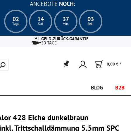
ANGEBOTE
NOCH
:
02
14
37
02
Tage
Std.
Min.
Sek.
GELD-ZURÜCK-GARANTIE
30-TAGE
0,00 € *
BLOG
B2B
Alor 428 Eiche dunkelbraun
 inkl. Trittschalldämmung 5,5mm SPC