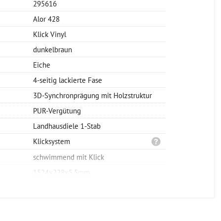
295616
Alor 428
Klick Vinyl
dunkelbraun
Eiche
4-seitig lackierte Fase
3D-Synchronprägung mit Holzstruktur
PUR-Vergütung
Landhausdiele 1-Stab
Klicksystem
schwimmend mit Klick
1524x228x5,5mm
0,55mm
SPC-Träger
integriert