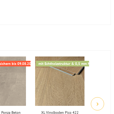
 sichern bis 09.08.2026
mit Echtholzstruktur & 0,5 mm Nutzschicht
mit Sycnh
 Ponza Beton
XL Vinylboden Pico 422
XL Vinyl