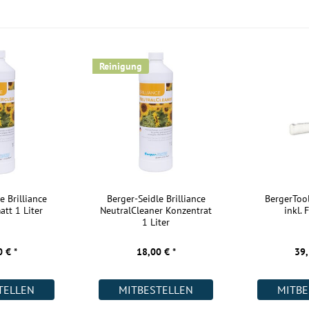
Nutzungsklasse:
Einsatzbereich:
Warmwasser Fußbodenheizung:
Reinigung
Wohnräume:
Küche:
Badezimmer:
Keller:
Gewerbe (gering beansprucht):
Gewerbe (stark beansprucht):
e Brilliance
Berger-Seidle Brilliance
BergerToo
Industrie:
att 1 Liter
NeutralCleaner Konzentrat
inkl. 
1 Liter
Akklimatisierung:
 € *
18,00 € *
39,
TELLEN
MITBESTELLEN
MITBE