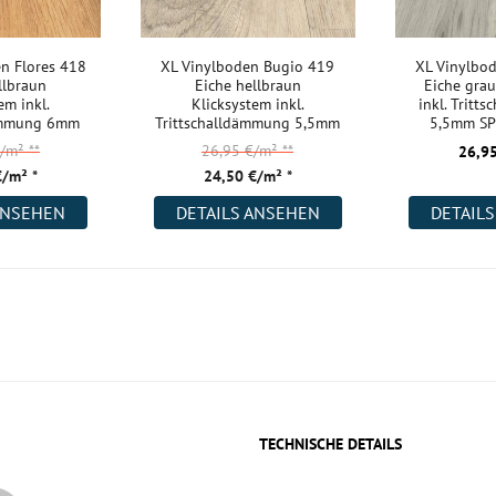
n Flores 418
XL Vinylboden Bugio 419
XL Vinylbo
llbraun
Eiche hellbraun
Eiche grau
em inkl.
Klicksystem inkl.
inkl. Tritt
dämmung 6mm
Trittschalldämmung 5,5mm
5,5mm SP
I Life
SPC TAMI Life
Trä
€/m²
**
26,95 €/m²
**
26,95
€/m² *
24,50 €/m² *
ANSEHEN
DETAILS ANSEHEN
DETAIL
TECHNISCHE DETAILS