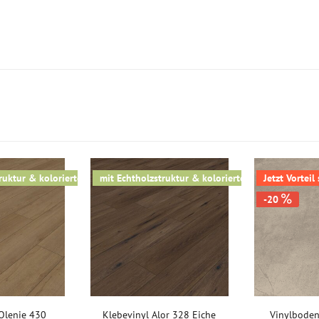
ruktur & kolorierter V-Fuge
mit Echtholzstruktur & kolorierter V-Fuge
Jetzt Vorteil
-20
Olenie 430
Klebevinyl Alor 328 Eiche
Vinylboden