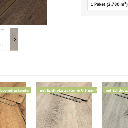
 beeindruckender Langdiele
mit Echtholzstruktur & 0,5 mm Nutzschicht
mit Echtholz