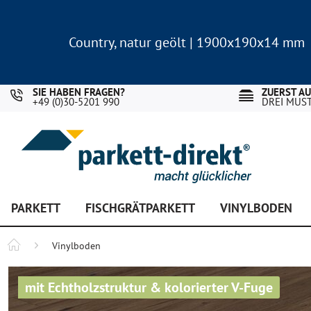
Country, natur geölt | 1900x190x14 mm
Landhausdiele Eiche für nur 29,90 €/m²
Country, natur geölt | 1900x190x14 mm
Landhausdiele Eiche für nur 29,90 €/m²
SIE HABEN FRAGEN?
ZUERST A
+49 (0)30-5201 990
DREI MUS
PARKETT
FISCHGRÄTPARKETT
VINYLBODEN
Vinylboden
mit Echtholzstruktur & kolorierter V-Fuge