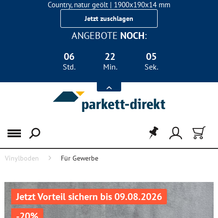
Country, natur geölt | 1900x190x14 mm
Landhausdiele Eiche für nur 29,90 €/m²
Jetzt zuschlagen
ANGEBOTE
NOCH
:
06
22
05
Std.
Min.
Sek.
Menü
Vinylboden
Für Gewerbe
Jetzt Vorteil sichern bis 09.08.2026
-20%