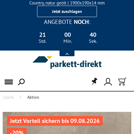
Country, natur geölt | 1900x190x14 mm
Landhausdiele Eiche für nur 29,90 €/m²
Jetzt zuschlagen
ANGEBOTE
NOCH
:
21
00
40
Std.
Min.
Sek.
Menü
Sale%
Aktion
Jetzt Vorteil sichern bis 09.08.2026
-20%