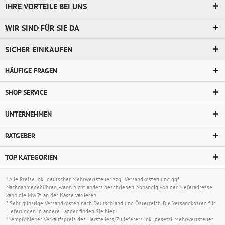
IHRE VORTEILE BEI UNS
WIR SIND FÜR SIE DA
SICHER EINKAUFEN
HÄUFIGE FRAGEN
SHOP SERVICE
UNTERNEHMEN
RATGEBER
TOP KATEGORIEN
* Alle Preise inkl. deutscher Mehrwertsteuer zzgl.
Versandkosten
und ggf.
Nachnahmegebühren, wenn nicht anders beschrieben. Abhängig von der Lieferadresse
kann die MwSt. an der Kasse variieren.
¹ Sehr günstige Versandkosten nach Deutschland und Österreich. Die Versandkosten für
Lieferungen in andere Länder finden Sie
hier
** empfohlener Verkaufspreis des Herstellers/Zulieferers inkl. gesetzl. Mehrwertsteuer