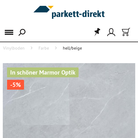
Menü
Vinylboden
Farbe
hell/beige
In schöner Marmor Optik
-5%