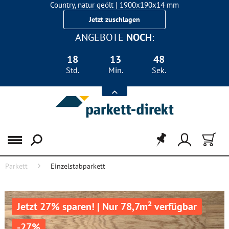
Country, natur geölt | 1900x190x14 mm
Landhausdiele Eiche für nur 29,90 €/m²
Jetzt zuschlagen
ANGEBOTE
NOCH
:
18
13
48
Std.
Min.
Sek.
Menü
Parkett
Einzelstabparkett
Jetzt 27% sparen! | Nur 78,7m² verfügbar
-27%