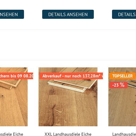
ANSEHEN
DETAILS ANSEHEN
DETAIL
sichern bis 09 08.2026
Abverkauf - nur noch 137,28m² verfügbar
TOPSELLER
-23
sdiele Eiche
XXL Landhausdiele Eiche
Landhausdie