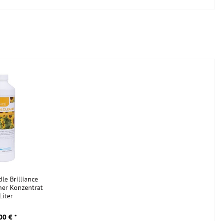
le Brilliance
ner Konzentrat
Liter
00 € *