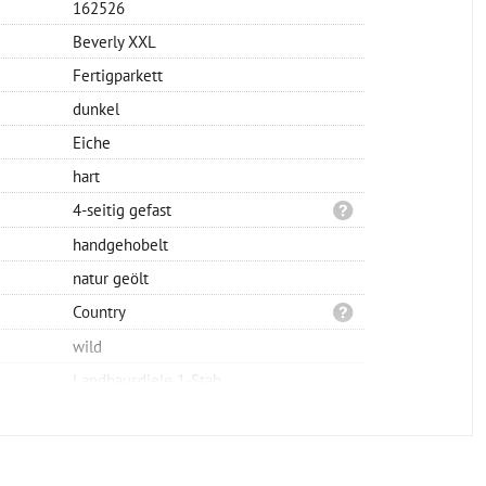
162526
Beverly XXL
Fertigparkett
dunkel
Eiche
hart
4-seitig gefast
handgehobelt
natur geölt
Country
wild
Landhausdiele 1-Stab
Klicksystem
schwimmend oder verklebt
2200x260x15mm