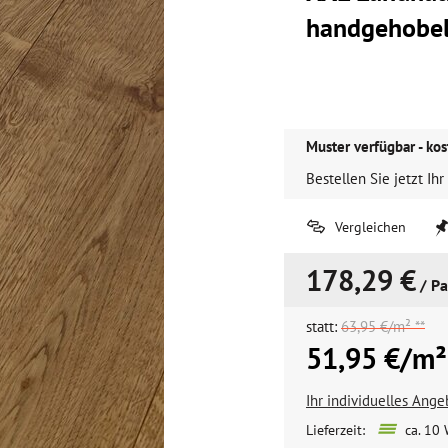
handgehobel
Muster verfügbar - kos
Bestellen Sie jetzt Ihr
Vergleichen
178,29 €
/ Pa
statt:
63,95 €/m² **
51,95 €/m²
Ihr individuelles Ang
Lieferzeit:
ca. 10 