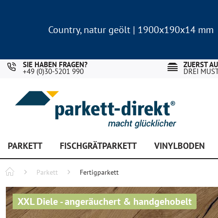
Country, natur geölt | 1900x190x14 mm
Landhausdiele Eiche für nur 29,90 €/m²
Country, natur geölt | 1900x190x14 mm
Landhausdiele Eiche für nur 29,90 €/m²
SIE HABEN FRAGEN?
ZUERST A
+49 (0)30-5201 990
DREI MUS
PARKETT
FISCHGRÄTPARKETT
VINYLBODEN
Parkett
Fertigparkett
XXL Diele - angeräuchert & handgehobelt