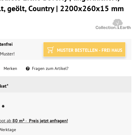
t, geölt, Country | 2200x260x15 mm
tenfrei
MUSTER BESTELLEN - FREI HAUS
 Muster!
Merken
Fragen zum Artikel?
ket*
 *
ebot ab
80 m²
-
Preis jetzt anfragen!
Werktage