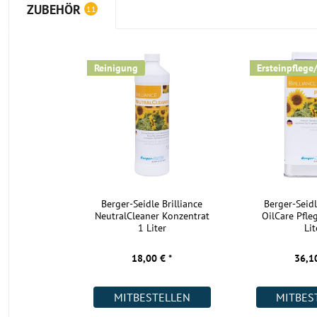
ZUBEHÖR
11
Reinigung
Ersteinpflege
Berger-Seidle Brilliance
Berger-Seidl
NeutralCleaner Konzentrat
OilCare Pfle
1 Liter
Lit
18,00 € *
36,10
MITBESTELLEN
MITBES