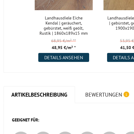
Landhausdiele Eiche
Landhausdiele
Kendal | geräuchert,
| gebürstet, ge
gebürstet, weiß geölt,
1900x19
Rustik | 1860x189x15 mm
68,95 €/m²
**
53,95 
48,95 €/m² *
41,50 
DETAILS ANSEHEN
DETAILS 
ARTIKELBESCHREIBUNG
BEWERTUNGEN
1
GEEIGNET FÜR: