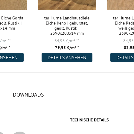
 Eiche Gorda
ter Hürne Landhausdiele
ter Hürne 
ölt, Rustik |
Eiche Keno | gebürstet,
Eiche Rada
0x14 mm
geölt, Rustik |
weiß geöl
2390x200x14 mm
2390x2
€/m²
**
84,95 €/m²
**
84,9
€/m² *
79,95 €/m² *
83,95
ANSEHEN
DETAILS ANSEHEN
DETAIL
DOWNLOADS
TECHNISCHE DETAILS