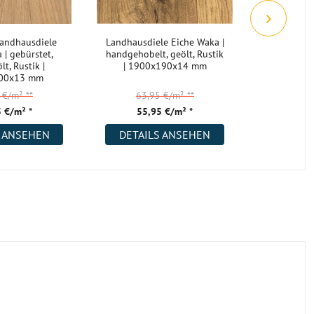
Landhausdiele
Landhausdiele Eiche Waka |
Landhausdi
 | gebürstet,
handgehobelt, geölt, Rustik
| geräuche
t, Rustik |
| 1900x190x14 mm
geöl
00x13 mm
1900
5 €/m²
**
63,95 €/m²
**
64,
 €/m² *
55,95 €/m² *
51,
S ANSEHEN
DETAILS ANSEHEN
DETAI