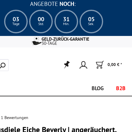
ANGEBOTE
NOCH
:
03
00
31
04
Tage
Std.
Min.
Sek.
GELD-ZURÜCK-GARANTIE
30-TAGE
0,00 € *
BLOG
B2B
 1 Bewertungen
diele Eiche Beverly | angeräuchert,