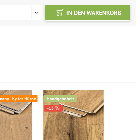
IN DEN
WARENKORB
any - by ter Hürne
handgehobelt
handgehob
-13
-20