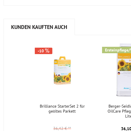
KUNDEN KAUFTEN AUCH
Ersteinpflege/
-10
Brilliance StarterSet 2 für
Berger-Seidl
geöltes Parkett
OilCare Pfle
Lit
36,42 €
**
36,10