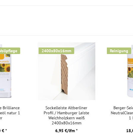
Vollpflege
2400x80x16mm
Reinigung
e Brilliance
Sockelleiste Altberliner
Berger-Seid
geöl natur 1
Profil / Hamburger Leiste
NeutralClea
er
Weichholzkern weiß
1 
2400x80x16mm
 € *
6,95 €/lfm *
18,