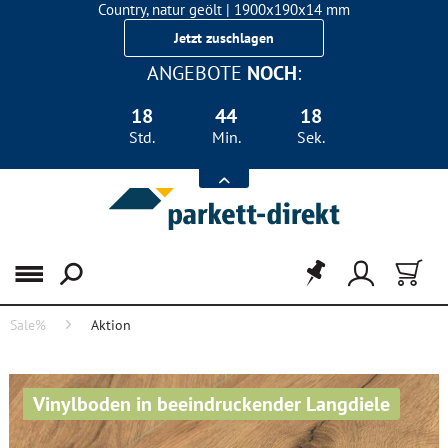
Country, natur geölt | 1900x190x14 mm
Landhausdiele Eiche für nur 29,90 €/m²
Jetzt zuschlagen
ANGEBOTE
NOCH
:
18
44
18
Std.
Min.
Sek.
Menü
Sale%
Aktion
Vinylboden in beeindruckender Langdiele