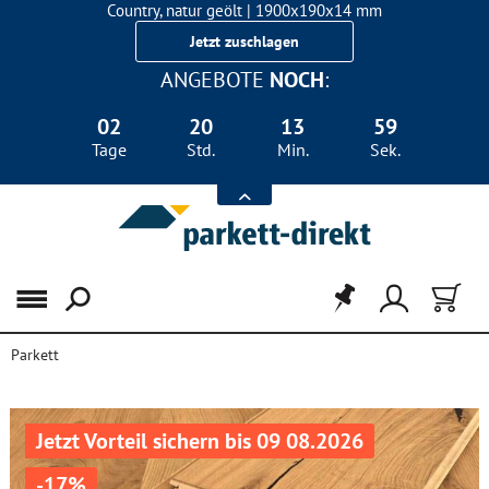
Country, natur geölt | 1900x190x14 mm
Landhausdiele Eiche für nur 29,90 €/m²
Jetzt zuschlagen
ANGEBOTE
NOCH
:
02
20
13
59
Tage
Std.
Min.
Sek.
Menü
Parkett
Jetzt Vorteil sichern bis 09 08.2026
-17%