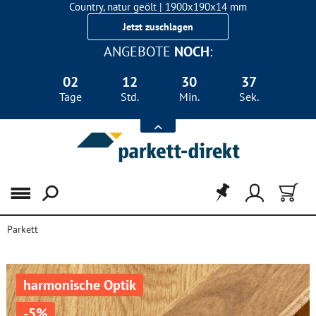
Country, natur geölt | 1900x190x14 mm
Landhausdiele Eiche für nur 29,90 €/m²
Jetzt zuschlagen
ANGEBOTE
NOCH
:
02
12
30
36
Tage
Std.
Min.
Sek.
Menü
Parkett
harmonische Optik
-5%