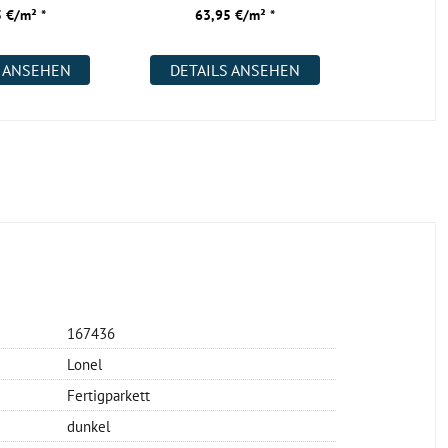
73,
 €/m² *
63,95 €/m² *
59,
S ANSEHEN
DETAILS ANSEHEN
DETAI
167436
Lonel
Fertigparkett
dunkel