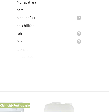
Muiracatiara
hart
nicht gefast
geschliffen
roh
Mix
lebhaft
Einzelstab
nein
Nut/Feder
vollflächig verklebt
420x70x11mm
ca. 6,0mm
2-Schicht
-Schicht-Fertigparkett
für alle 
nicht geeignet