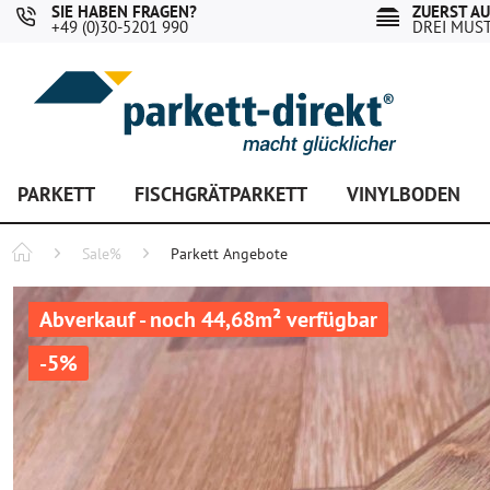
SIE HABEN FRAGEN?
ZUERST A
+49 (0)30-5201 990
DREI MUS
PARKETT
FISCHGRÄTPARKETT
VINYLBODEN
Sale%
Parkett Angebote
Abverkauf - noch 44,68m² verfügbar
-5%