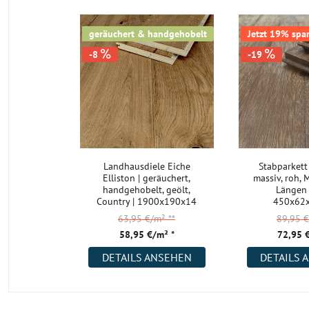
Wie reinige und pflege ich das rohe Muiracatiara Par
geräuchert & handgehobelt
Jetzt 19% spa
-8
-19
Die Art der Reinigung ist abhängig von der Oberflächenbehandl
lackierte Oberfläche schützt den Boden vor Schmutz, Nässe und
auch die leichte Reinigung gehört zu den Vorzügen einer lackie
Geöltes Parkett ist etwas pflegeaufwändiger, dafür aber natürlic
Lack eine zusätzliche Schutzschicht bildet und die Poren des Ho
wird das Parkett bei einer Behandlung mit Öl imprägniert. Die P
bleiben offen und das Material kann atmen.
Landhausdiele Eiche
Stabparkett
Informationen zu der Art der Reinigung und Pflege entnehmen S
Elliston | geräuchert,
massiv, roh, 
Pflegeanleitung, die Sie unter dem Reiter Downloads finden. Od
handgehobelt, geölt,
Längen 
Country | 1900x190x14
450x62
unsere Bodenexperten.
mm
63,95 €/m²
**
89,95 
58,95 €/m² *
72,95 
Kann ich das Muiracatiara Parkett nochmals abschle
DETAILS ANSEHEN
DETAILS 
Dieses Parkett hat eine Stärke von 11 mm und die Nutzschicht b
6 mm. Somit steht einem mehrmaligen, fachgerechten Abschleif
Wege.