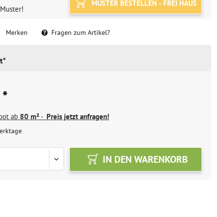
MUSTER BESTELLEN - FREI HAUS
 Muster!
Merken
Fragen zum Artikel?
t*
 *
ebot ab
80 m²
-
Preis jetzt anfragen!
erktage
IN DEN
WARENKORB