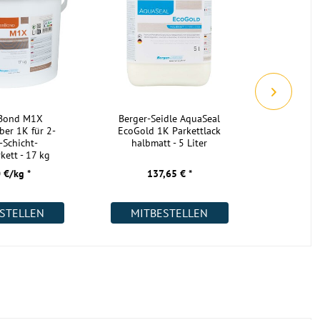
geeignet
geeignet
bedingt geeignet
bedingt geeignet
geeignet
rBond M1X
Berger-Seidle AquaSeal
Berger-S
ber 1K für 2-
EcoGold 1K Parkettlack
EcoGold 
bedingt geeignet
-Schicht-
halbmatt - 5 Liter
mat
kett - 17 kg
nicht geeignet
 €/kg *
137,65 € *
13
Restposten, keine Nachlieferung nach
Abverkauf möglich
STELLEN
MITBESTELLEN
MIT
48 h bei Raumtemperatur in
geschlossener Verpackung