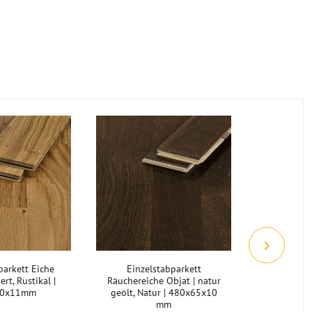
Jetzt 18,5
parkett Eiche
Einzelstabparkett
Einzelsta
iert, Rustikal |
Räuchereiche Objat | natur
Nussbaum
70x11mm
geölt, Natur | 480x65x10
Struktur 
mm