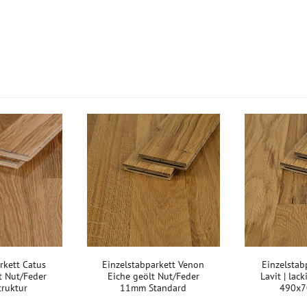
rkett Catus
Einzelstabparkett Venon
Einzelstab
rt Nut/Feder
Eiche geölt Nut/Feder
Lavit | lack
ruktur
11mm Standard
490x