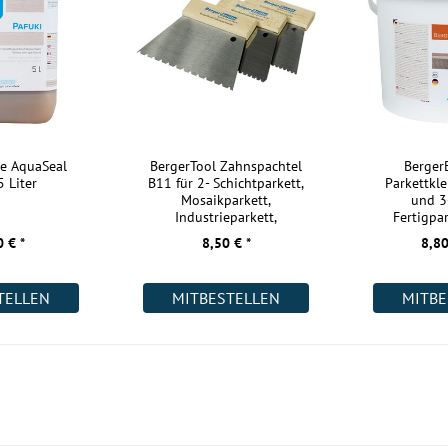
rwendet wird.
Wohnräume:
Küche:
igparkett?
Badezimmer:
llflächige
Keller:
ssionelle Hände
Gewerbe (gering beansprucht):
le AquaSeal
BergerTool Zahnspachtel
Berge
5 Liter
B11 für 2- Schichtparkett,
Parkettkle
Gewerbe (stark beansprucht):
f Dauer nur so
Mosaikparkett,
und 3
en daher den
Industrieparkett,
Fertigpar
Industrie:
Lamparkett
erte,
 € *
8,50 € *
8,80
Weitere Informationen:
em Parkett,
Dimensionen zu
TELLEN
MITBESTELLEN
MITBE
Akklimatisierung:
 bleibt auch
ten.
ter wie
it ist die
r.