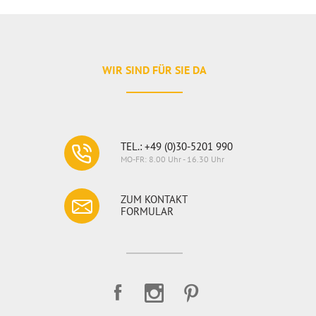
WIR SIND FÜR SIE DA
htel B11
rkettklebers
ittel
TEL.: +49 (0)30-5201 990
fehlen weiße
MO-FR: 8.00 Uhr - 16.30 Uhr
ZUM KONTAKT
FORMULAR
 ein kostenfreies
tis). So können
erten erstellen
mit passendem
eine Antwort.