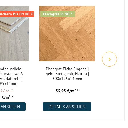
 sichern bis 09.08.2026
Fischgrät in 90 °
andhausdiele
Fischgrät Eiche Eugene |
Landhausdi
bürstet, weiß
gebürstet, geölt, Natura |
L | gebürs
rt, Naturell |
600x125x14 mm
geölt
195x14mm
1900
5 €/m²
**
57,
55,95 €/m² *
 €/m² *
47,
S ANSEHEN
DETAILS ANSEHEN
DETAI