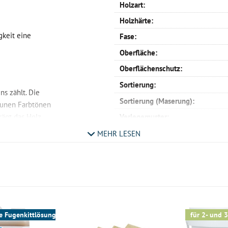
Holzart:
Holzhärte:
gkeit eine
Fase:
Oberfläche:
Oberflächenschutz:
Sortierung:
ns zählt. Die
Sortierung (Maserung):
raunen Farbtönen
rägt das Holz
Verlegemuster:
 unter dem Namen
linke und rechte Stäbe:
MEHR LESEN
Profil:
und eignet sich
Verlegemöglichkeit:
ente,
Maße:
s zwei Schichten
Nutzschicht:
re Trägerschicht
Aufbau:
vholz. Durch den
e Fugenkittlösung
für 2- und 3
r, als ein
Warmwasser Fußbodenheizung: