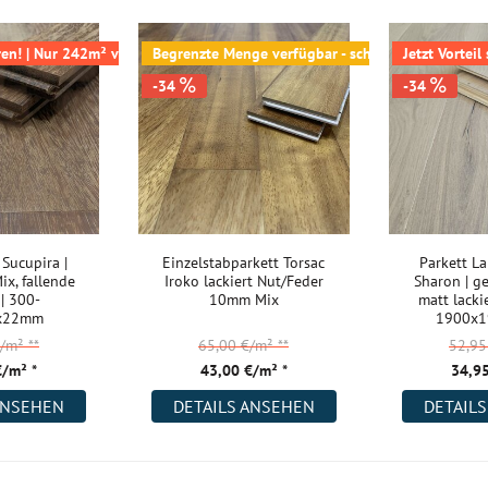
kett?
ren! | Nur 242m² verfügbar
Begrenzte Menge verfügbar - schnell zugreifen
Jetzt Vorteil
-34
-34
ung. Eine
 Abnutzung. Aber
rten Oberfläche.
her. Während der
lzes verschließt,
oren des Holzes
 Sucupira |
Einzelstabparkett Torsac
Parkett L
ie bitte der
Mix, fallende
Iroko lackiert Nut/Feder
Sharon | ge
er fragen Sie
| 300-
10mm Mix
matt lackie
x22mm
1900x
€/m²
**
65,00 €/m²
**
52,9
€/m² *
43,00 €/m² *
34,95
ifen?
ANSEHEN
DETAILS ANSEHEN
DETAIL
eträgt davon ca.
en nichts im