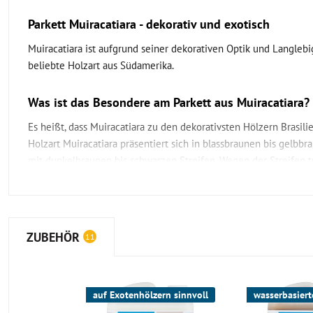
Parkett Muiracatiara - dekorativ und exotisch
Muiracatiara ist aufgrund seiner dekorativen Optik und Langlebi
beliebte Holzart aus Südamerika.
Was ist das Besondere am Parkett aus Muiracatiara?
Es heißt, dass Muiracatiara zu den dekorativsten Hölzern Brasilie
Holzart Muiracatiara präsentiert sich in blassbraunen bis gelbb
mit dunkelbraunen bis schwarzen Streifen. Wegen der Streifen t
auch den Namen Tigerwood. In Brasilien ist die Holzart zudem
Goncalo alves bekannt.
Das Holz hält hohen mechanischen Beanspruchungen gut stand 
unter anderem auch für den Schiffsbau, für Möbel, Musikinstrum
ZUBEHÖR
11
Fassadenverkleidung und Parkettböden.
Das Fertigparkett Lonel mit seinen Maßen 420x70x11mm ist au
aufgebaut. Die oberste Schicht besteht aus Tigerwood. Die unte
sorgt für die Stabilität des Parkettbodens und besteht aus Massi
auf Exotenhölzern sinnvoll
wasserbasiert
Aufbau ist das 2-Schicht Parkett umweltfreundlicher und günstige