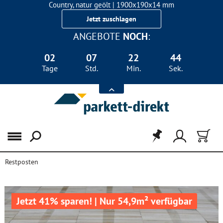
Country, natur geölt | 1900x190x14 mm
Landhausdiele Eiche für nur 29,90 €/m²
Jetzt zuschlagen
ANGEBOTE
NOCH
:
02
07
22
43
Tage
Std.
Min.
Sek.
Menü
Restposten
Jetzt 41% sparen! | Nur 54,9m² verfügbar