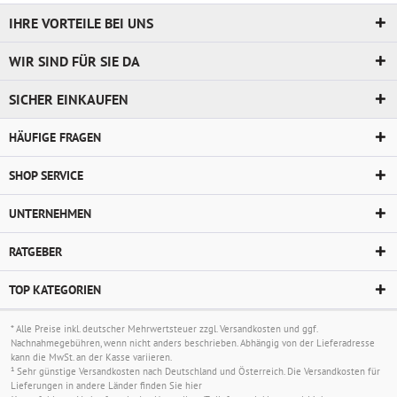
IHRE VORTEILE BEI UNS
WIR SIND FÜR SIE DA
SICHER EINKAUFEN
HÄUFIGE FRAGEN
SHOP SERVICE
UNTERNEHMEN
RATGEBER
TOP KATEGORIEN
* Alle Preise inkl. deutscher Mehrwertsteuer zzgl.
Versandkosten
und ggf.
Nachnahmegebühren, wenn nicht anders beschrieben. Abhängig von der Lieferadresse
kann die MwSt. an der Kasse variieren.
¹ Sehr günstige Versandkosten nach Deutschland und Österreich. Die Versandkosten für
Lieferungen in andere Länder finden Sie
hier