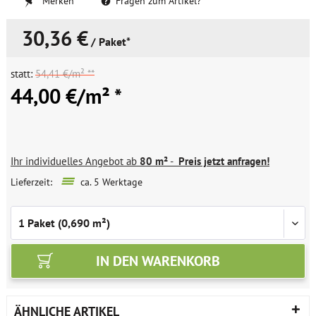
Merken
Fragen zum Artikel?
30,36 €
/ Paket*
statt:
54,41 €/m² **
44,00 €/m² *
Ihr individuelles Angebot ab
80 m²
-
Preis jetzt anfragen!
Lieferzeit:
ca. 5 Werktage
IN DEN
WARENKORB
ÄHNLICHE ARTIKEL