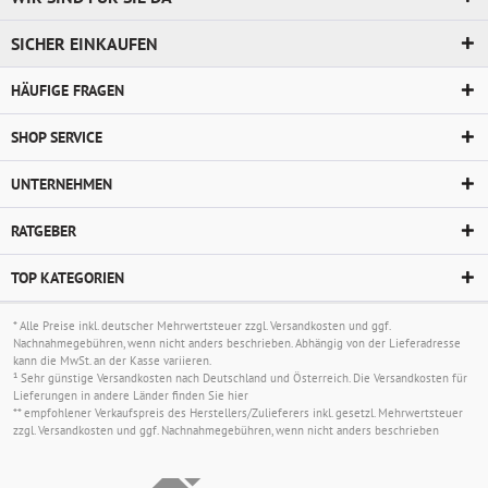
SICHER EINKAUFEN
HÄUFIGE FRAGEN
SHOP SERVICE
UNTERNEHMEN
RATGEBER
TOP KATEGORIEN
* Alle Preise inkl. deutscher Mehrwertsteuer zzgl.
Versandkosten
und ggf.
Nachnahmegebühren, wenn nicht anders beschrieben. Abhängig von der Lieferadresse
kann die MwSt. an der Kasse variieren.
¹ Sehr günstige Versandkosten nach Deutschland und Österreich. Die Versandkosten für
Lieferungen in andere Länder finden Sie
hier
** empfohlener Verkaufspreis des Herstellers/Zulieferers inkl. gesetzl. Mehrwertsteuer
zzgl.
Versandkosten
und ggf. Nachnahmegebühren, wenn nicht anders beschrieben