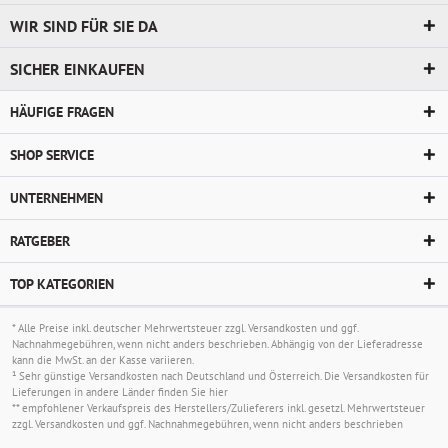
WIR SIND FÜR SIE DA
SICHER EINKAUFEN
HÄUFIGE FRAGEN
SHOP SERVICE
UNTERNEHMEN
RATGEBER
TOP KATEGORIEN
* Alle Preise inkl. deutscher Mehrwertsteuer zzgl.
Versandkosten
und ggf.
Nachnahmegebühren, wenn nicht anders beschrieben. Abhängig von der Lieferadresse
kann die MwSt. an der Kasse variieren.
¹ Sehr günstige Versandkosten nach Deutschland und Österreich. Die Versandkosten für
Lieferungen in andere Länder finden Sie
hier
** empfohlener Verkaufspreis des Herstellers/Zulieferers inkl. gesetzl. Mehrwertsteuer
zzgl.
Versandkosten
und ggf. Nachnahmegebühren, wenn nicht anders beschrieben