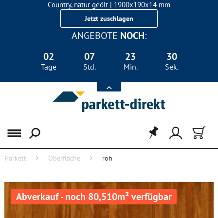
Country, natur geölt | 1900x190x14 mm
Landhausdiele Eiche für nur 29,90 €/m²
Jetzt zuschlagen
ANGEBOTE
NOCH
:
02
07
23
30
Tage
Std.
Min.
Sek.
Menü
Parkett
Oberfläche
roh
Abverkauf - noch 80,510m² verfügbar