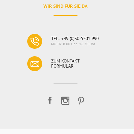
legung durch
WIR SIND FÜR SIE DA
er Oberfläche
können Sie
l.
 auf Dauer nur
TEL.: +49 (0)30-5201 990
Ihnen daher den
MO-FR: 8.00 Uhr - 16.30 Uhr
d wasserfreie
ZUM KONTAKT
 über eine
FORMULAR
ieparkett?
 dass Sie
ich, ob helle
mit auch die
ls