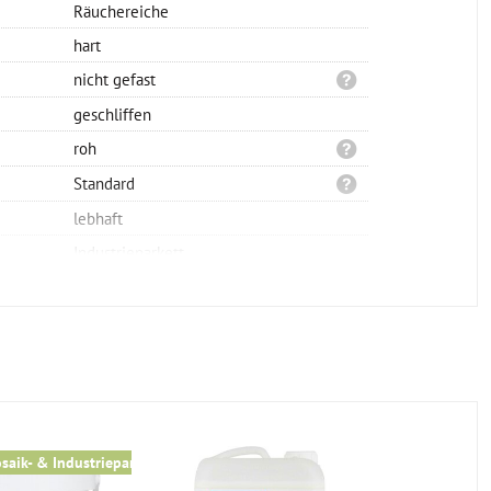
Räuchereiche
hart
nicht gefast
geschliffen
roh
Standard
lebhaft
Industrieparkett
glattkant
vollflächig verklebt
160x8x16mm
massiv
geeignet
geeignet
saik- & Industrieparkett
für alle 