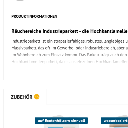
PRODUKTINFORMATIONEN
Räuchereiche Industrieparkett - die Hochkantlamelle
Industrieparkett ist ein strapazierfähiges, robustes, langlebiges 
Massivparkett, das oft im Gewerbe- oder Industriebereich, aber 
im Wohnbereich zum Einsatz kommt. Das Parkett trägt auch de
Hochkantlamellenparkett, da es aus einzelnen Hochkantlamelle
besteht, die mit einer Folie zu Verlegeeinheiten zusammengeha
Was ist das Besondere am Industrieparkett aus Räuc
Auffallend an diesem Industrieparkett - und an jedem anderen auc
ZUBEHÖR
13
und die extreme Robustheit. Es wurde bereits in Zeit der Industr
verlegt, als noch keine Betonböden gegossen werden konnten, 
Dampfmaschinen jedoch einen festen Untergrund benötigten. S
auf Exotenhölzern sinnvoll
wasserbasiert
auf diesem Parkett können so einige Partys gefeiert werden.