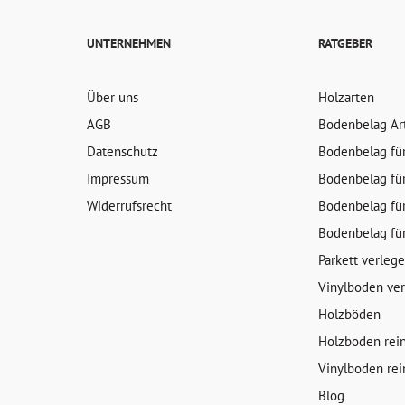
UNTERNEHMEN
RATGEBER
 Pro Schleifgang
der Boden immer
tmachen.
Über uns
Holzarten
AGB
Bodenbelag Ar
r
Datenschutz
Bodenbelag fü
Impressum
Bodenbelag fü
legung auf
Widerrufsrecht
Bodenbelag fü
ysteme sind
Bodenbelag fü
Parkett verleg
Vinylboden ve
Holzböden
nspachtel B11
Holzboden rei
rkettklebers
Vinylboden rei
Blog