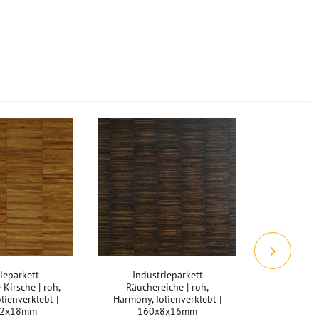
Abverkauf 
-14
ieparkett
Industrieparkett
Industrie
Kirsche | roh,
Räuchereiche | roh,
roh,
lienverklebt |
Harmony, folienverklebt |
folie
22x18mm
160x8x16mm
160