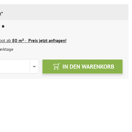
t*
 *
ebot ab
80 m²
-
Preis jetzt anfragen!
erktage
IN DEN
WARENKORB