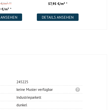
0 €/m²
**
36,
57,95 €/m² *
 €/m² *
31,
S ANSEHEN
DETAILS ANSEHEN
DETAI
245225
keine Muster verfügbar
Industrieparkett
dunkel