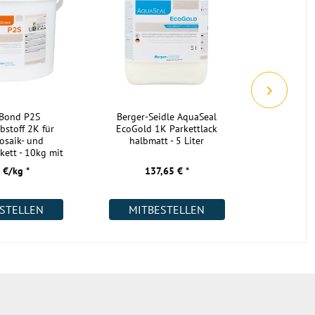
geeignet
geeignet
geeignet
geeignet
geeignet
geeignet
rBond P2S
Berger-Seidle AquaSeal
Berger-S
bstoff 2K für
EcoGold 1K Parkettlack
EcoGold 
Restposten, keine Nachlieferung nach
osaik- und
halbmatt - 5 Liter
mat
Abverkauf möglich
kett - 10kg mit
ärter
48 h bei Raumtemperatur in
 €/kg *
137,65 € *
13
geschlossener Verpackung
Industrieparkett Räuchereiche
STELLEN
MITBESTELLEN
MIT