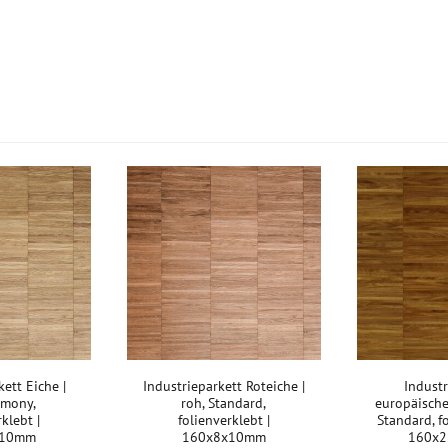
kett Eiche |
Industrieparkett Roteiche |
Industr
rmony,
roh, Standard,
europäische 
rklebt |
folienverklebt |
Standard, fo
x10mm
160x8x10mm
160x