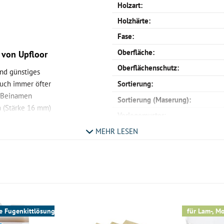
Holzart:
Holzhärte:
Fase:
Oberfläche:
 von Upfloor
Oberflächenschutz:
und günstiges
auch immer öfter
Sortierung:
n Beinamen
Sortierung (Maserung):
n (Stärke 16 mm)
Verlegemuster:
lten werden.
Profil:
MEHR LESEN
hereiche?
Verlegemöglichkeit:
Maße:
h - ist die Optik
ialisierung
Aufbau:
die
Warmwasser Fußbodenheizung:
ie werden sehen,
Wohnräume:
e Fugenkittlösung
für Lam-, Mo