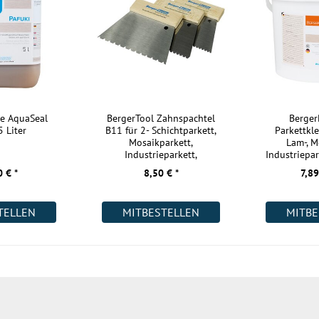
Küche:
en sich
Badezimmer:
Keller:
. Das Holz der
ast. Dadurch
Gewerbe (gering beansprucht):
n oder schwarzen
Gewerbe (stark beansprucht):
bsäure entstehen
Industrie:
hen. Aber nicht
le AquaSeal
BergerTool Zahnspachtel
Berge
5 Liter
B11 für 2- Schichtparkett,
Parkettkle
r Eiche wird
Weitere Informationen:
Mosaikparkett,
Lam-, M
n Insekten- und
Industrieparkett,
Industriepar
Lamparkett
H
 € *
8,50 € *
7,89
Akklimatisierung:
tand geliefert
Kurztitel:
TELLEN
MITBESTELLEN
MITBE
en wir für
rkett?
ität und