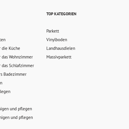
TOP KATEGORIEN
Parkett
ten
Vinylboden
r die Küche
Landhausdielen
r das Wohnzimmer
Massivparkett
r das Schlafzimmer
rs Badezimmer
en
rlegen
nigen und pflegen
nigen und pflegen