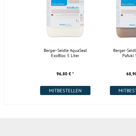
Unser Tipp:
Besonders helle Möbel und Gegenstände heb
hervorragend von diesem dunklen Parkett ab.
Die dunkle Farbe erhält das Parkett durch Räucherung der Eiche
Eiche wird beim Räuchern mit Ammoniak oder Salmiakgeist beg
verfärbt es sich und bekommt einen braunen, bis dunkelbraune
Farbton. Abhängig von der Menge der im Holz vorhandenen Ger
Farbvariationen, die dem Parkett ein lebendiges Aussehen verlei
Berger-Seidle AquaSeal
Berger-Seid
ExoBloc 5 Liter
Pafuki 
nur das Aussehen ändert sich durch diesen Prozess. Das Holz de
dadurch weniger spröde und zusätzlich widerstandsfähiger gege
Pilzbefall.
96,80 € *
68,90
Gut zu wissen:
Da Hochkantlamellen-Parkett im rohen Zus
und erst nach der Verlegung durch das Schleifen und die
MITBESTELLEN
MITBES
Endbehandlung seine wahre Schönheit entfaltet, versend
dieses Parkett keine Muster.
Wie verlege ich das dunkle Räuchereiche Industriepa
Industrieparkett wird vollflächig verklebt verlegt, was die Stabil