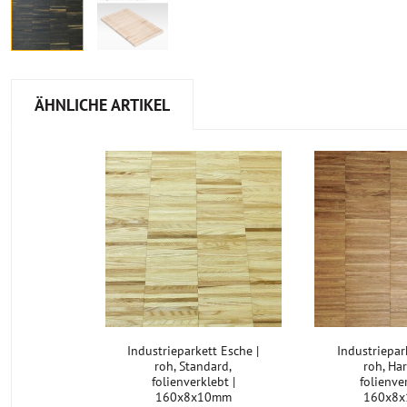
ÄHNLICHE ARTIKEL
Industrieparkett Esche |
Industriepar
roh, Standard,
roh, Ha
folienverklebt |
folienve
160x8x10mm
160x8