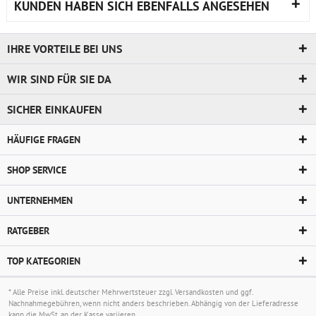
KUNDEN HABEN SICH EBENFALLS ANGESEHEN
IHRE VORTEILE BEI UNS
WIR SIND FÜR SIE DA
SICHER EINKAUFEN
HÄUFIGE FRAGEN
SHOP SERVICE
UNTERNEHMEN
RATGEBER
TOP KATEGORIEN
* Alle Preise inkl. deutscher Mehrwertsteuer zzgl.
Versandkosten
und ggf.
Nachnahmegebühren, wenn nicht anders beschrieben. Abhängig von der Lieferadresse
kann die MwSt. an der Kasse variieren.