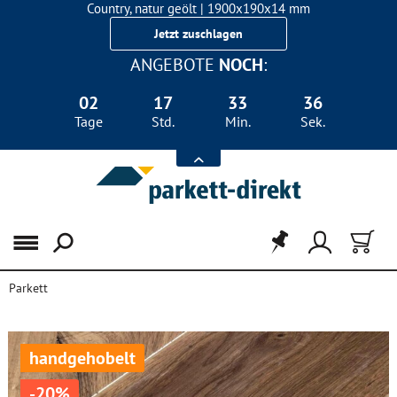
Country, natur geölt | 1900x190x14 mm
Landhausdiele Eiche für nur 29,90 €/m²
Jetzt zuschlagen
ANGEBOTE
NOCH
:
02
17
33
35
Tage
Std.
Min.
Sek.
Menü
Parkett
handgehobelt
-20%