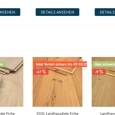
ANSEHEN
DETAILS ANSEHEN
DETAIL
ok
Jetzt Vorteil sichern bis 09 08.2026
Äste schwarz
-17
-9
ele Eiche
XXXL Landhausdiele Eiche
Landhaus