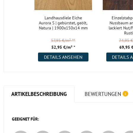
Landhausdiele Eiche
Einzelstabp
Aurora S | gebürstet, geölt,
Nussbaum am
Natura | 1900x150x14 mm
lackiert Nut
Rust
57,95 €/m²
**
74,95 
52,95 €/m² *
69,95 
DETAILS ANSEHEN
DETAILS 
ARTIKELBESCHREIBUNG
BEWERTUNGEN
1
GEEIGNET FÜR: