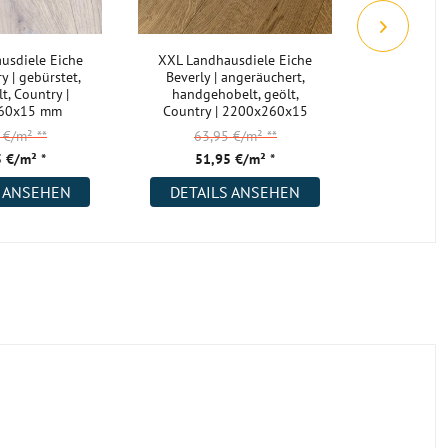
usdiele Eiche
XXL Landhausdiele Eiche
XXXXL L
 | gebürstet,
Beverly | angeräuchert,
Eiche Ly
t, Country |
handgehobelt, geölt,
geölt
60x15 mm
Country | 2200x260x15
2200
mm
5 €/m²
**
63,95 €/m²
**
74,
 €/m² *
51,95 €/m² *
59,
S ANSEHEN
DETAILS ANSEHEN
DETAI