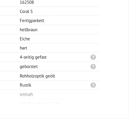
162508
Coral S
Fertigparkett
hellbraun
Eiche
hart
4-seitig gefast
gebürstet
Rohholzoptik geölt
Rustik
lebhaft
Landhausdiele 1-Stab
Klicksystem
schwimmend oder verklebt
2200x150x14mm