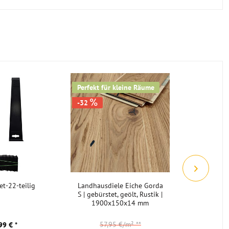
Perfekt für kleine Räume
2400x40x
-32
et-22-teilig
Landhausdiele Eiche Gorda
Sockelle
S | gebürstet, geölt, Rustik |
lackiert
1900x150x14 mm
57,95 €/m²
**
99 € *
4,3