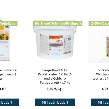
Kurzlängen:
Nutzschicht:
Aufbau:
/Vollpflege
für 2- und 3-Schicht-Fertigparkett
2400x40x
Warmwasser Fußbodenheizung:
Wohnräume:
Küche:
Badezimmer:
Keller:
Gewerbe (gering beansprucht):
e Brilliance
BergerBond M1X
Sockell
geöl weiß 1
Parkettkleber 1K für 2-
Weichho
Gewerbe (stark beansprucht):
er
und 3-Schicht-
lackiert 
Fertigparkett - 17 kg
Weitere Informationen:
 € *
8,80 €/kg *
4,03
Akklimatisierung:
TELLEN
MITBESTELLEN
MITBE
Kurztitel: