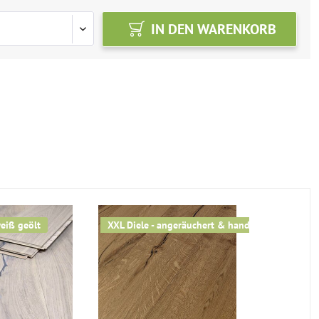
IN DEN
WARENKORB
weiß geölt
XXL Diele - angeräuchert & handgehobelt
Jetzt Vorte
-20