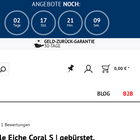
ANGEBOTE
NOCH
:
02
17
21
08
Tage
Std.
Min.
Sek.
GELD-ZURÜCK-GARANTIE
30-TAGE
0,00 € *
BLOG
B2B
 1 Bewertungen
e Eiche Coral S | gebürstet,