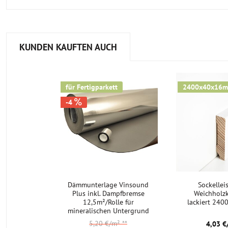
KUNDEN KAUFTEN AUCH
für Fertigparkett
2400x40x16
-4
Dämmunterlage Vinsound
Sockellei
Plus inkl. Dampfbremse
Weichholz
12,5m²/Rolle für
lackiert 24
mineralischen Untergrund
5,20 €/m²
**
4,03 €