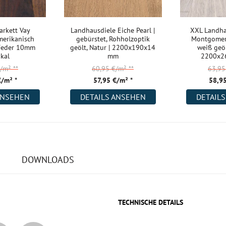
arkett Vay
Landhausdiele Eiche Pearl |
XXL Landha
erikanisch
gebürstet, Rohholzoptik
Montgomery
/Feder 10mm
geölt, Natur | 2200x190x14
weiß geöl
ikal
mm
2200x2
€/m²
**
60,95 €/m²
**
63,9
€/m² *
57,95 €/m² *
58,95
ANSEHEN
DETAILS ANSEHEN
DETAIL
DOWNLOADS
TECHNISCHE DETAILS