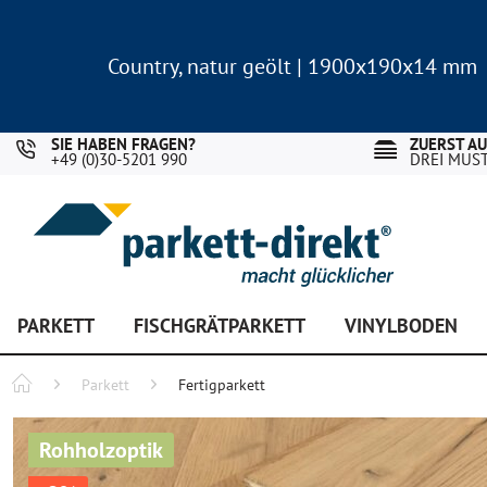
Country, natur geölt | 1900x190x14 mm
Landhausdiele Eiche für nur 29,90 €/m²
Country, natur geölt | 1900x190x14 mm
Landhausdiele Eiche für nur 29,90 €/m²
SIE HABEN FRAGEN?
ZUERST A
+49 (0)30-5201 990
DREI MUS
PARKETT
FISCHGRÄTPARKETT
VINYLBODEN
Parkett
Fertigparkett
Rohholzoptik