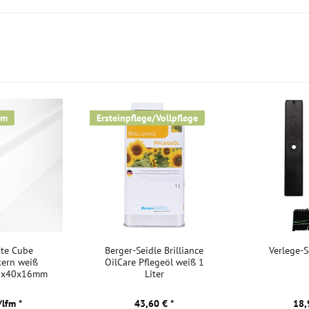
mm
Ersteinpflege/Vollpflege
ste Cube
Berger-Seidle Brilliance
Verlege-S
kern weiß
OilCare Pflegeöl weiß 1
00x40x16mm
Liter
/lfm *
43,60 € *
18,