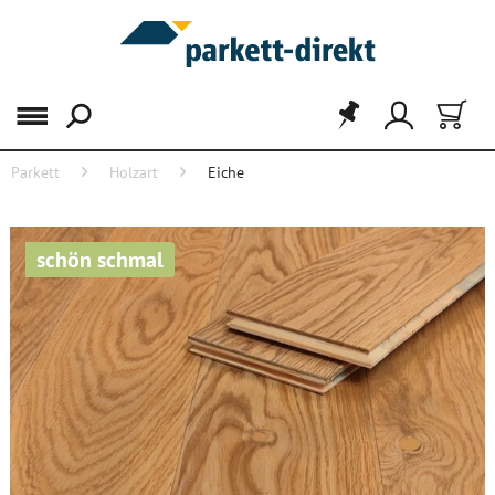
Menü
Parkett
Holzart
Eiche
schön schmal