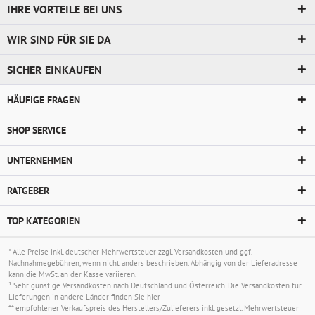
IHRE VORTEILE BEI UNS
WIR SIND FÜR SIE DA
SICHER EINKAUFEN
HÄUFIGE FRAGEN
SHOP SERVICE
UNTERNEHMEN
RATGEBER
TOP KATEGORIEN
* Alle Preise inkl. deutscher Mehrwertsteuer zzgl.
Versandkosten
und ggf.
Nachnahmegebühren, wenn nicht anders beschrieben. Abhängig von der Lieferadresse
kann die MwSt. an der Kasse variieren.
¹ Sehr günstige Versandkosten nach Deutschland und Österreich. Die Versandkosten für
Lieferungen in andere Länder finden Sie
hier
** empfohlener Verkaufspreis des Herstellers/Zulieferers inkl. gesetzl. Mehrwertsteuer