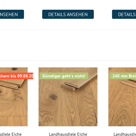
ANSEHEN
DETAILS ANSEHEN
DETAIL
sichern bis 09.08.2026
Günstiger geht´s nicht!
240 mm Breit
diele Eiche
Landhausdiele Eiche
Landhausdie