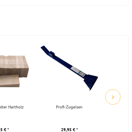
Landhausdiele Eiche Rustikal
-10
lter Hartholz
Profi-Zugeisen
Brilliance
geöl
3
5 € *
29,95 € *