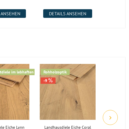
3
S ANSEHEN
DETAILS ANSEHEN
DETAI
diele im lebhaften Stil
Rohholzoptik
Boden der 
-9
-42
le Eiche Lynn
Landhausdiele Eiche Coral
Landhausdi