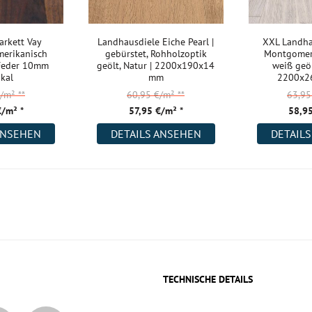
arkett Vay
Landhausdiele Eiche Pearl |
XXL Landha
erikanisch
gebürstet, Rohholzoptik
Montgomery
/Feder 10mm
geölt, Natur | 2200x190x14
weiß geöl
ikal
mm
2200x2
€/m²
**
60,95 €/m²
**
63,9
€/m² *
57,95 €/m² *
58,95
ANSEHEN
DETAILS ANSEHEN
DETAIL
TECHNISCHE DETAILS