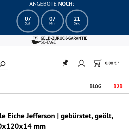
ANGEBOTE
NOCH
:
07
07
19
Std.
Min.
Sek.
GELD-ZURÜCK-GARANTIE
30-TAGE
0,00 € *
BLOG
B2B
 Eiche Jefferson | gebürstet, geölt,
800x120x14 mm