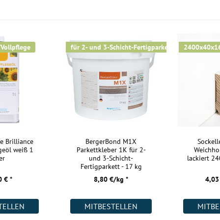
Maße:
Kurzlängen:
Nutzschicht:
/Vollpflege
für 2- und 3-Schicht-Fertigparkett
2400x40x
Aufbau:
Warmwasser Fußbodenheizung:
Wohnräume:
Küche:
Badezimmer:
Keller:
e Brilliance
BergerBond M1X
Sockell
geöl weiß 1
Parkettkleber 1K für 2-
Weichho
Gewerbe (gering beansprucht):
er
und 3-Schicht-
lackiert 
Fertigparkett - 17 kg
Gewerbe (stark beansprucht):
 € *
8,80 €/kg *
4,03
Weitere Informationen:
TELLEN
MITBESTELLEN
MITBE
Akklimatisierung: