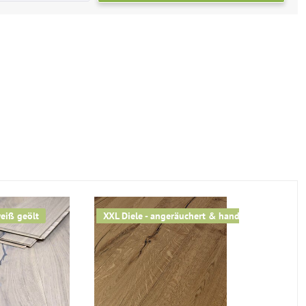
weiß geölt
XXL Diele - angeräuchert & handgehobelt
Jetzt Vorte
-20