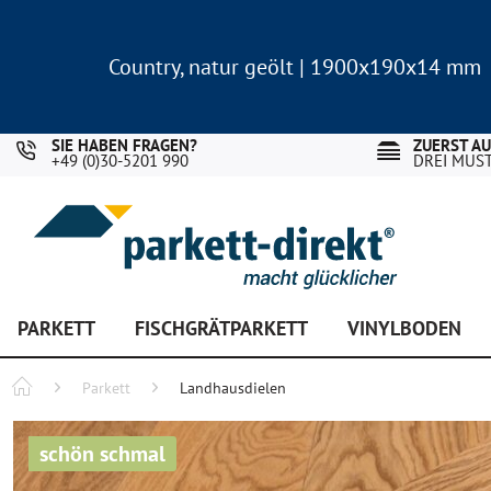
Country, natur geölt | 1900x190x14 mm
Landhausdiele Eiche für nur 29,90 €/m²
Country, natur geölt | 1900x190x14 mm
Landhausdiele Eiche für nur 29,90 €/m²
SIE HABEN FRAGEN?
ZUERST A
+49 (0)30-5201 990
DREI MUS
PARKETT
FISCHGRÄTPARKETT
VINYLBODEN
Parkett
Landhausdielen
schön schmal