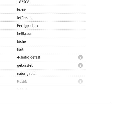
162506
braun
Jefferson
Fertigparkett
hellbraun
Eiche
hart
4-seitig gefast
gebürstet
natur geölt
Rustik
lebhaft
Landhausdiele 1-Stab
Nut/Feder
vollflächig verklebt