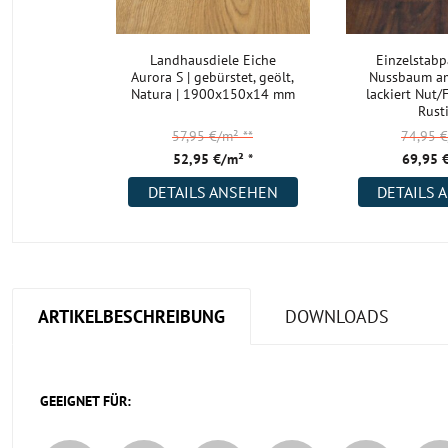
Landhausdiele Eiche
Einzelstabp
Aurora S | gebürstet, geölt,
Nussbaum am
Natura | 1900x150x14 mm
lackiert Nut
Rust
57,95 €/m²
**
74,95 
52,95 €/m² *
69,95 
DETAILS ANSEHEN
DETAILS 
ARTIKELBESCHREIBUNG
DOWNLOADS
GEEIGNET FÜR: