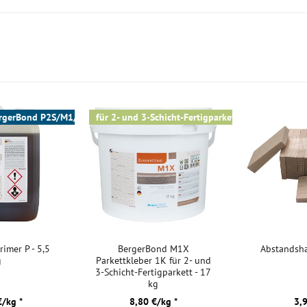
Kurztitel:
BergerBond P2S/M1/M1X
für 2- und 3-Schicht-Fertigparkett
imer P - 5,5
BergerBond M1X
Abstandsha
g
Parkettkleber 1K für 2- und
3-Schicht-Fertigparkett - 17
kg
€/kg *
8,80 €/kg *
3,9