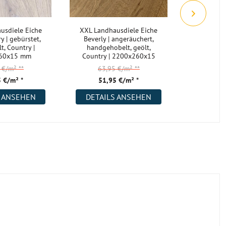
usdiele Eiche
XXL Landhausdiele Eiche
XXXXL L
 | gebürstet,
Beverly | angeräuchert,
Eiche Ly
t, Country |
handgehobelt, geölt,
geölt
60x15 mm
Country | 2200x260x15
2200
mm
5 €/m²
**
63,95 €/m²
**
74,
 €/m² *
51,95 €/m² *
59,
S ANSEHEN
DETAILS ANSEHEN
DETAI