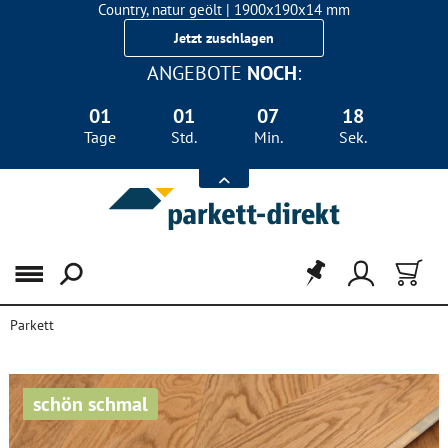
Country, natur geölt | 1900x190x14 mm
Landhausdiele Eiche für nur 29,90 €/m²
Jetzt zuschlagen
ANGEBOTE
NOCH
:
01
01
07
18
Tage
Std.
Min.
Sek.
Menü
Parkett
schön schmal