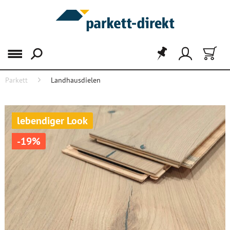
Menü
Parkett
Landhausdielen
lebendiger Look
-19%