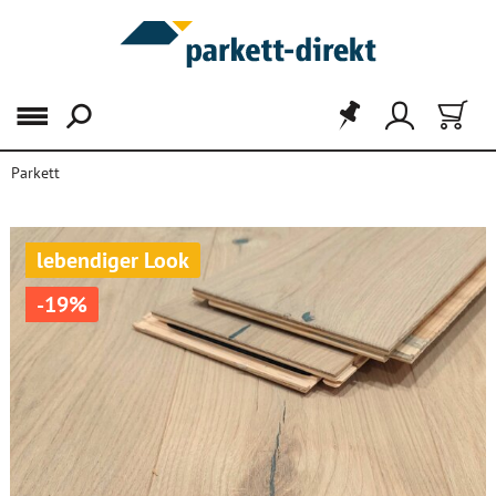
Menü
Parkett
lebendiger Look
-19%