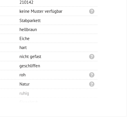
210142
keine Muster verfügbar
Stabparkett
hellbraun
Eiche
hart
nicht gefast
geschliffen
roh
Natur
ruhig
Einzelstab
Verlegung möglich
Verlegung möglich
Verlegung möglich