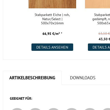
Stabparkett Eiche | roh,
Stabparket
Natur/Select |
gedämpft, r
500x70x16mm
500x65
63,50 
66,95 €/m² *
43,50 
DETAILS ANSEHEN
DETAILS 
ARTIKELBESCHREIBUNG
DOWNLOADS
GEEIGNET FÜR: