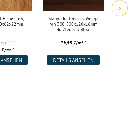
 Eiche | roh,
Stabparkett massiv Wenge
Fischgrät
350x62x22mm
roh 300-500x120x16mm
gebürstet,
Nut/Feder Upfloor
600x
3 €/m²
**
79,95 €/m² *
55,
 €/m² *
S ANSEHEN
DETAILS ANSEHEN
DETAI