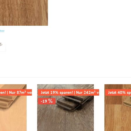
en! | Nur 87m² verfügbar
Jetzt 19% sparen! | Nur 242m² verfügbar
Jetzt 40% sp
-19