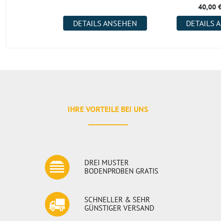
40,00 
Welches Zubehör benötige ich?
DETAILS ANSEHEN
DETAILS 
BergerBond M1 Parkettklebstoff 1K und
BergerTool Zahn
Öl oder Lack für den Oberflächenschutz
Sockelleisten
einen zuverlässigen Parkettleger
IHRE VORTEILE BEI UNS
DREI MUSTER
BODENPROBEN GRATIS
SCHNELLER & SEHR
GÜNSTIGER VERSAND