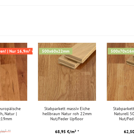
Badezimmer:
Dauer nur so
en daher den
Keller:
sunternehmen
Gewerbe (gering beansprucht):
 sehr
Gewerbe (stark beansprucht):
kungen zu
urch eine sehr
Industrie:
ige
en! | Nur 16,9m² verfügbar
500x60x22mm
500x70x16
Akklimatisierung:
nelle,
Kurztitel:
tz ab. Gern
europäische
Stabparkett massiv Eiche
Stabparkett
n?
oh, Natur |
hellbraun Natur roh 22mm
Naturell 
x19mm
Nut/Feder Upfloor
Nut/Fed
hrfach
€/m²
**
68,95 €/m² *
62,50