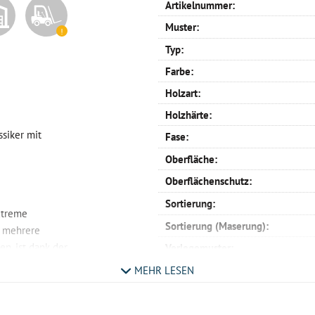
Artikelnummer:
Muster:
Typ:
Farbe:
Holzart:
Holzhärte:
ssiker mit
Fase:
Oberfläche:
Oberflächenschutz:
Sortierung:
xtreme
Sortierung (Maserung):
n mehrere
en, ist dank der
Verlegemuster:
Schiffsboden:
MEHR LESEN
bedeutet, dass
Oxford:
eiden, ob Sie
Englischer Verband:
twas glänzender