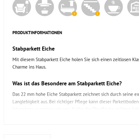
PRODUKTINFORMATIONEN
Stabparkett Eiche
Mit diesem Stabparkett Eiche holen Sie sich einen zeitlosen Kla
Charme ins Haus.
Was ist das Besondere am Stabparkett Eiche?
Das 22 mm hohe Eiche Stabparkett zeichnet sich durch seine e
Langlebigkeit aus. Bei richtiger Pflege kann dieser Parkettbode
Jahrzehnte aussehen wie neu. Sollte die Oberfläche gelitten hab
Höhe ein mehrfaches Abschleifen möglich.
Sie erhalten dieses Stabparkett im unbehandelten Zustand. Das 
Sie dieses Parkett vor Ort versiegeln müssen. Sie können entsch
Lack oder Öl verwenden möchten. Ein lackierter Boden wirkt e