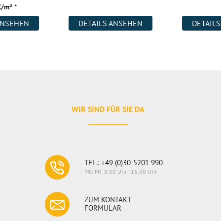
€/m² *
ANSEHEN
DETAILS ANSEHEN
DETAIL
spachtel B15
WIR SIND FÜR SIE DA
TEL.: +49 (0)30-5201 990
MO-FR: 8.00 Uhr - 16.30 Uhr
ZUM KONTAKT
FORMULAR