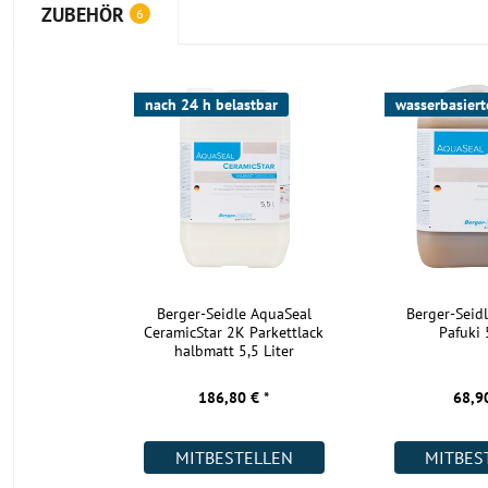
ZUBEHÖR
6
als ein mit Öl geschütztes Parkett.
Gut zu wissen:
Da massives Stabparkett im rohen Zustand
erst nach der Verlegung durch das Schleifen und die E
nach 24 h belastbar
wasserbasiert
seine wahre Schönheit entfaltet, versenden wir für diese
Massivparkett keine Muster.
Wie verlege ich das Stabparkett Eiche?
Mit dem Stabparkett können Sie individuelle Muster verlegen (la
empfehlen Ihnen, einen erfahrenen Parkettleger dafür zu engag
dieser Parkettboden mit seinem Nut-Feder-Profil muss generell v
Berger-Seidle AquaSeal
Berger-Seid
verklebt werden. Anschließend ist ein Abschleifen notwendig s
CeramicStar 2K Parkettlack
Pafuki 
Auftragen des Oberflächenschutzes. Dafür sind profunde Fachke
halbmatt 5,5 Liter
vonnöten. Das 22 mm hohes Stabparkett aus Eichenholz eignet si
Verlegung auf einer Warmwasser-Fußbodenheizung.
186,80 € *
68,90
Bitte beachten Sie:
nicht jedes Stabparkett eignet sich für jede
da die Ware meist einen speziellen Zuschnitt benötigt. Bitte st
MITBESTELLEN
MITBES
gewünschte Muster mit unseren Bodenexperten ab.