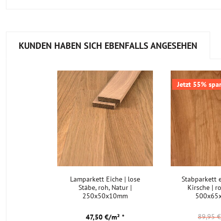
Gut zu wissen:
die Verklebung von Stabparkett kann auf 
gut sein, wie der verwendete Kleber. Wir empfehlen Ihn
BergerBond M1 Parkettkleber vom deutschen Tradition
KUNDEN HABEN SICH EBENFALLS ANGESEHEN
Berger-Seidle. Der lösemittel- und wasserfreie Kleber ist
emissionsarm und frei von weichmachenden Wechselwir
Berger-Seidle Versiegelungssystemen. Er zeichnet sich d
hohe Klebkraft, schnelle Anfangshaftung und starke, züg
Jetzt 55% spar
Durchhärtung aus und ermöglicht eine schwundfreie, sch
hartelastische und sichere Verklebung.
Wie reinige und pflege ich das Stabparkett Eiche?
Welche Pflege, die passende ist, hängt von dem Oberflächenschu
können Sie hierzu unsere Bodenexperten befragen.
Lamparkett Eiche | lose
Stabparkett 
Kann ich das Stabparkett Eiche nochmals abschleife
Stäbe, roh, Natur |
Kirsche | r
250x50x10mm
500x65
Mit einer Höhe von 2,2 cm können Sie dieses Massivparkett me
abschleifen (lassen).
89,95 
47,50 €/m² *