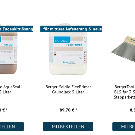
Fischgrätmuster:
 geliefert und
Flechtmuster:
ndbehandlung
Leiter:
e Fugenkittlösung
für mittlere Anfeuerung & neutrales Farbbild
s
Parallelverband:
Würfel:
linke und rechte Stäbe:
Profil:
ssen). Wir
ieren. Denn
Verlegemöglichkeit:
ollflächig
Maße:
le AquaSeal
Berger-Seidle FlexPrimer
BergerTool
owie das
5 Liter
Grundlack 5 Liter
B15 für 3-S
Kurzlängen:
nntnisse
Stabparkett
ch nicht für die
Aufbau:
 € *
89,70 € *
8,
Warmwasser Fußbodenheizung:
s Verlegemuster,
Wohnräume:
immen Sie das
TELLEN
MITBESTELLEN
MITBE
Küche: