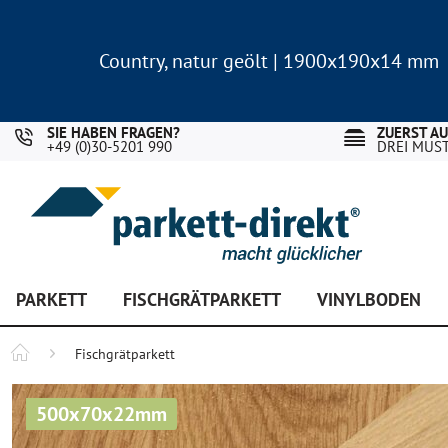
Country, natur geölt | 1900x190x14 mm
Landhausdiele Eiche für nur 29,90 €/m²
Country, natur geölt | 1900x190x14 mm
Landhausdiele Eiche für nur 29,90 €/m²
SIE HABEN FRAGEN?
ZUERST A
+49 (0)30-5201 990
DREI MUS
PARKETT
FISCHGRÄTPARKETT
VINYLBODEN
Fischgrätparkett
500x70x22mm