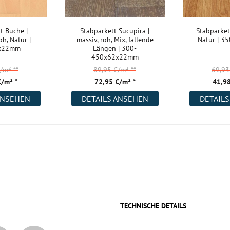
t Buche |
Stabparkett Sucupira |
Stabparkett
oh, Natur |
massiv, roh, Mix, fallende
Natur | 
x22mm
Längen | 300-
450x62x22mm
€/m²
**
89,95 €/m²
**
69,9
€/m² *
72,95 €/m² *
41,98
ANSEHEN
DETAILS ANSEHEN
DETAIL
TECHNISCHE DETAILS