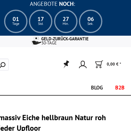
ANGEBOTE
NOCH
:
01
17
27
05
Tage
Std.
Min.
Sek.
GELD-ZURÜCK-GARANTIE
30-TAGE
0,00 € *
BLOG
B2B
massiv Eiche hellbraun Natur roh
der Upfloor