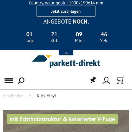
Country, natur geölt | 1900x190x14 mm
Landhausdiele Eiche für nur 29,90 €/m²
Jetzt zuschlagen
ANGEBOTE
NOCH
:
01
21
09
45
Tage
Std.
Min.
Sek.
Menü
Vinylboden
Klick Vinyl
mit Echtholzstruktur & kolorierter V-Fuge