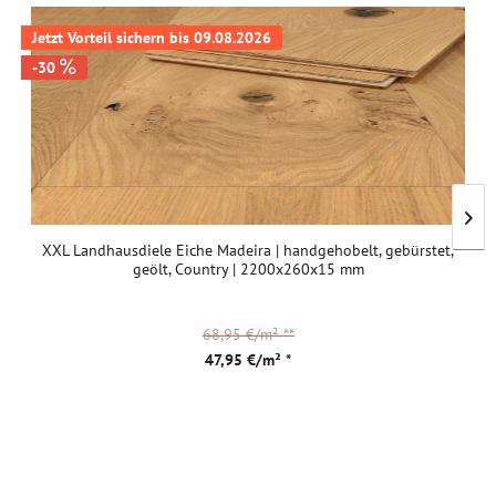
Jetzt Vorteil sichern bis 09.08.2026
-30
XXL Landhausdiele Eiche Madeira | handgehobelt, gebürstet,
geölt, Country | 2200x260x15 mm
68,95 €/m²
**
47,95 €/m² *