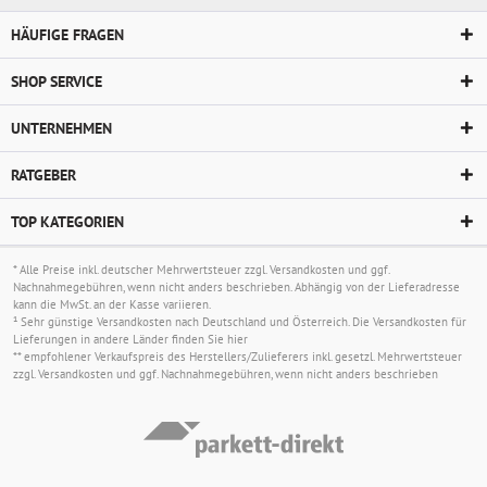
HÄUFIGE FRAGEN
SHOP SERVICE
UNTERNEHMEN
RATGEBER
TOP KATEGORIEN
* Alle Preise inkl. deutscher Mehrwertsteuer zzgl.
Versandkosten
und ggf.
Nachnahmegebühren, wenn nicht anders beschrieben. Abhängig von der Lieferadresse
kann die MwSt. an der Kasse variieren.
¹ Sehr günstige Versandkosten nach Deutschland und Österreich. Die Versandkosten für
Lieferungen in andere Länder finden Sie
hier
** empfohlener Verkaufspreis des Herstellers/Zulieferers inkl. gesetzl. Mehrwertsteuer
zzgl.
Versandkosten
und ggf. Nachnahmegebühren, wenn nicht anders beschrieben