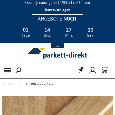
Country, natur geölt | 1900x190x14 mm
Landhausdiele Eiche für nur 29,90 €/m²
Jetzt zuschlagen
ANGEBOTE
NOCH
:
01
14
27
23
Tage
Std.
Min.
Sek.
Menü
Parkett
Einzelstabparkett