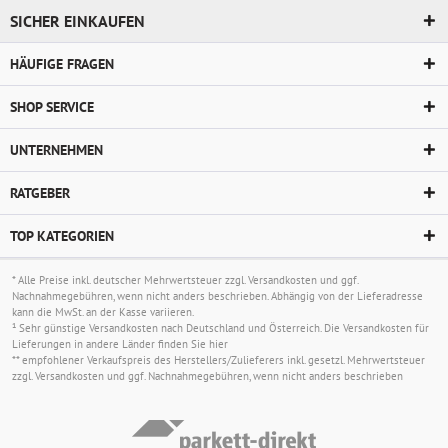
SICHER EINKAUFEN
HÄUFIGE FRAGEN
SHOP SERVICE
UNTERNEHMEN
RATGEBER
TOP KATEGORIEN
* Alle Preise inkl. deutscher Mehrwertsteuer zzgl.
Versandkosten
und ggf.
Nachnahmegebühren, wenn nicht anders beschrieben. Abhängig von der Lieferadresse
kann die MwSt. an der Kasse variieren.
¹ Sehr günstige Versandkosten nach Deutschland und Österreich. Die Versandkosten für
Lieferungen in andere Länder finden Sie
hier
** empfohlener Verkaufspreis des Herstellers/Zulieferers inkl. gesetzl. Mehrwertsteuer
zzgl.
Versandkosten
und ggf. Nachnahmegebühren, wenn nicht anders beschrieben