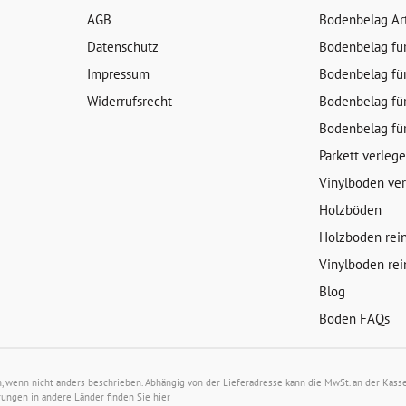
AGB
Bodenbelag Ar
Datenschutz
Bodenbelag fü
Impressum
Bodenbelag fü
Widerrufsrecht
Bodenbelag fü
Bodenbelag fü
Parkett verleg
Vinylboden ve
Holzböden
Holzboden rei
Vinylboden rei
Blog
Boden FAQs
wenn nicht anders beschrieben. Abhängig von der Lieferadresse kann die MwSt. an der Kasse 
rungen in andere Länder finden Sie
hier