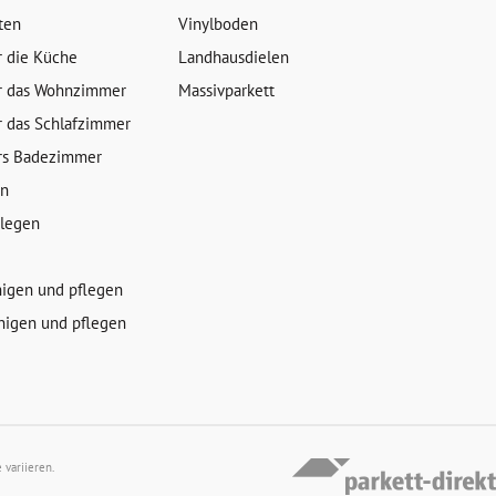
ten
Vinylboden
r die Küche
Landhausdielen
r das Wohnzimmer
Massivparkett
r das Schlafzimmer
rs Badezimmer
en
rlegen
nigen und pflegen
nigen und pflegen
variieren.