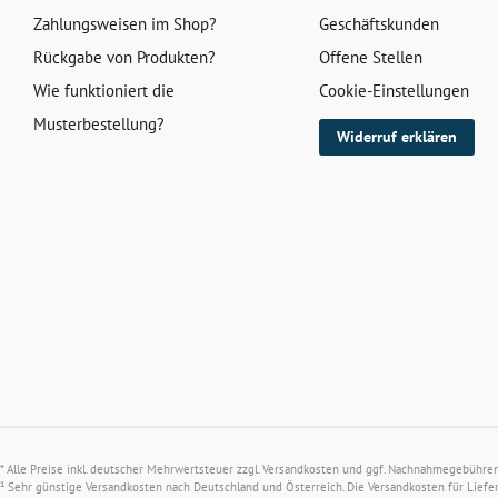
Zahlungsweisen im Shop?
Geschäftskunden
Rückgabe von Produkten?
Offene Stellen
Wie funktioniert die
Cookie-Einstellungen
Musterbestellung?
Widerruf erklären
* Alle Preise inkl. deutscher Mehrwertsteuer zzgl.
Versandkosten
und ggf. Nachnahmegebühren, 
¹ Sehr günstige Versandkosten nach Deutschland und Österreich. Die Versandkosten für Liefe