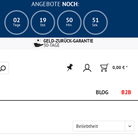
ANGEBOTE
NOCH
:
02
19
50
50
Tage
Std.
Min.
Sek.
GELD-ZURÜCK-GARANTIE
30-TAGE
0,00 € *
BLOG
B2B