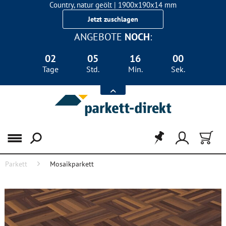
Country, natur geölt | 1900x190x14 mm
Landhausdiele Eiche für nur 29,90 €/m²
Jetzt zuschlagen
ANGEBOTE
NOCH
:
02
05
16
00
Tage
Std.
Min.
Sek.
Menü
Parkett
Mosaikparkett