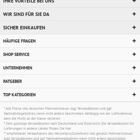
IHRE VORTEILE BEI UNS
WIR SIND FÜR SIE DA
SICHER EINKAUFEN
HÄUFIGE FRAGEN
SHOP SERVICE
UNTERNEHMEN
RATGEBER
TOP KATEGORIEN
* Alle Preise inkl. deutscher Mehrwertsteuer zzgl.
Versandkosten
und ggf.
Nachnahmegebühren, wenn nicht anders beschrieben. Abhängig von der Lieferadresse
kann die MwSt. an der Kasse variieren.
¹ Sehr günstige Versandkosten nach Deutschland und Österreich. Die Versandkosten für
Lieferungen in andere Länder finden Sie
hier
** empfohlener Verkaufspreis des Herstellers/Zulieferers inkl. gesetzl. Mehrwertsteuer
zzgl.
Versandkosten
und ggf. Nachnahmegebühren, wenn nicht anders beschrieben