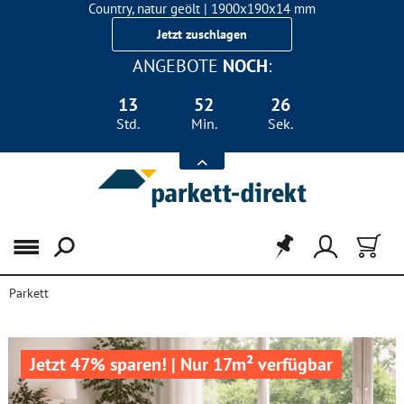
Country, natur geölt | 1900x190x14 mm
Landhausdiele Eiche für nur 29,90 €/m²
Jetzt zuschlagen
ANGEBOTE
NOCH
:
13
52
26
Std.
Min.
Sek.
Menü
Parkett
Jetzt 47% sparen! | Nur 17m² verfügbar