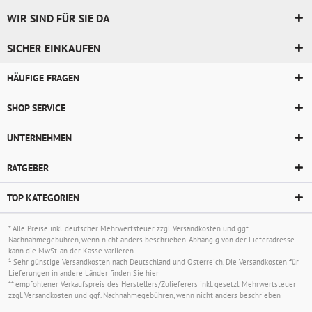
WIR SIND FÜR SIE DA
SICHER EINKAUFEN
HÄUFIGE FRAGEN
SHOP SERVICE
UNTERNEHMEN
RATGEBER
TOP KATEGORIEN
* Alle Preise inkl. deutscher Mehrwertsteuer zzgl.
Versandkosten
und ggf.
Nachnahmegebühren, wenn nicht anders beschrieben. Abhängig von der Lieferadresse
kann die MwSt. an der Kasse variieren.
¹ Sehr günstige Versandkosten nach Deutschland und Österreich. Die Versandkosten für
Lieferungen in andere Länder finden Sie
hier
** empfohlener Verkaufspreis des Herstellers/Zulieferers inkl. gesetzl. Mehrwertsteuer
zzgl.
Versandkosten
und ggf. Nachnahmegebühren, wenn nicht anders beschrieben