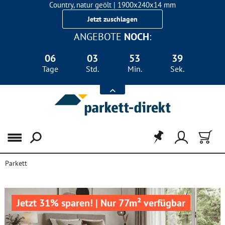
Country, natur geölt | 1900x240x14 mm
240 mm Breitdiele Eiche für nur 36,50 €/m²
Jetzt zuschlagen
ANGEBOTE
NOCH
:
06
03
53
39
Tage
Std.
Min.
Sek.
Menü
Parkett
Jetzt 31% sparen! | Nur 77m² verfügbar