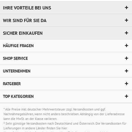
IHRE VORTEILE BEI UNS
WIR SIND FÜR SIE DA
SICHER EINKAUFEN
HÄUFIGE FRAGEN
SHOP SERVICE
UNTERNEHMEN
RATGEBER
TOP KATEGORIEN
* Alle Preise inkl. deutscher Mehrwertsteuer zzgl.
Versandkosten
und ggf.
Nachnahmegebühren, wenn nicht anders beschrieben. Abhängig von der Lieferadresse
kann die MwSt. an der Kasse variieren.
¹ Sehr günstige Versandkosten nach Deutschland und Österreich. Die Versandkosten für
Lieferungen in andere Länder finden Sie
hier