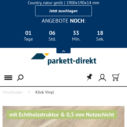
Country, natur geölt | 1900x190x14 mm
Landhausdiele Eiche für nur 29,90 €/m²
Jetzt zuschlagen
ANGEBOTE
NOCH
:
01
06
33
18
Tage
Std.
Min.
Sek.
Menü
Vinylboden
Klick Vinyl
mit Echtholzstruktur & 0,5 mm Nutzschicht