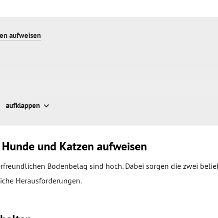
zen aufweisen
aufklappen
ür Hunde und Katzen aufweisen
 Katzen
tierfreundlichen Bodenbelag sind hoch. Dabei sorgen die zwei belie
liche Herausforderungen.