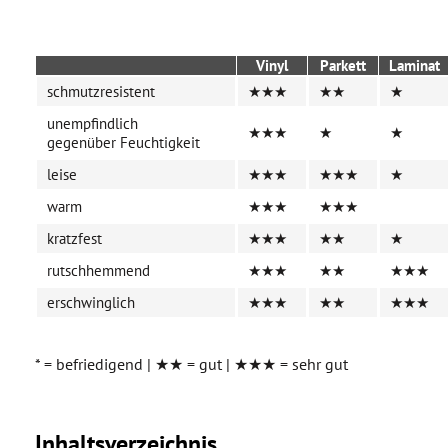
Vinyl
Parkett
Laminat
schmutzresistent
★★★
★★
★
unempfindlich
★★★
★
★
gegenüber Feuchtigkeit
leise
★★★
★★★
★
warm
★★★
★★★
kratzfest
★★★
★★
★
rutschhemmend
★★★
★★
★★★
erschwinglich
★★★
★★
★★★
* = befriedigend | ★★ = gut | ★★★ = sehr gut
Inhaltsverzeichnis