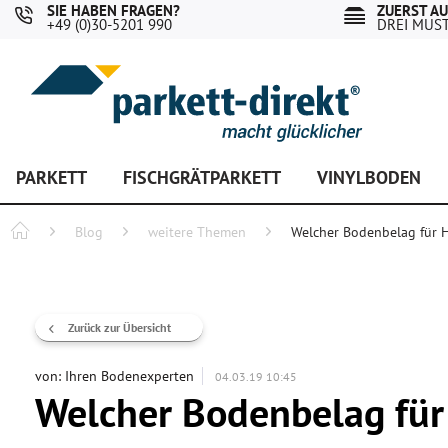
SIE HABEN FRAGEN?
ZUERST A
+49 (0)30-5201 990
DREI MUS
PARKETT
FISCHGRÄTPARKETT
VINYLBODEN
Blog
weitere Themen
Welcher Bodenbelag für 
Zurück zur Übersicht
von:
Ihren Bodenexperten
04.03.19 10:45
Welcher Bodenbelag fü