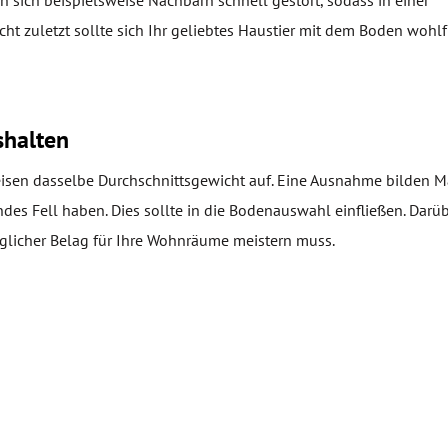
 sich beispielsweise Nachbarn schnell gestört, sodass in einer
cht zuletzt sollte sich Ihr geliebtes Haustier mit dem Boden woh
shalten
weisen dasselbe Durchschnittsgewicht auf. Eine Ausnahme bilden M
des Fell haben. Dies sollte in die Bodenauswahl einfließen. Darü
uglicher Belag für Ihre Wohnräume meistern muss.