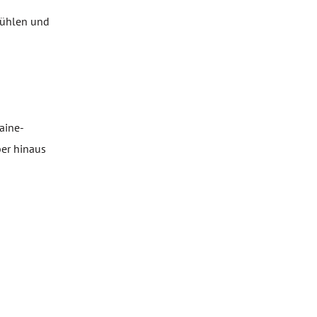
lfühlen und
aine-
ber hinaus