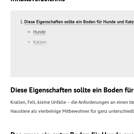
Diese Eigenschaften sollte ein Boden für Hunde und Kat
Hunde
Katzen
Diese Bodenbeläge eignen sich optimal für Haustiere
Vinylboden
Parkett
Diese Eigenschaften sollte ein Boden f
Diese Bodenbeläge eignen sich mäßig gut für Hunde und
Laminat
Krallen, Fell, kleine Unfälle – die Anforderungen an einen 
Kork
Haustiere als vierbeinige Mitbewohner für ganz unterschied
Diese Bodenbeläge eignen sich eher nicht für Haustiere
Fliesen & Naturstein