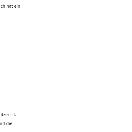
ch hat ein
zer ist.
und die