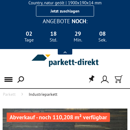
Country, natur geölt | 1900x190x14 mm
Landhausdiele Eiche für nur 29,90 €/m²
Jetzt zuschlagen
ANGEBOTE
NOCH
:
02
18
29
08
Tage
Std.
Min.
Sek.
Menü
Parkett
Industrieparkett
Abverkauf - noch 110,208 m² verfügbar