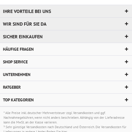
IHRE VORTEILE BEI UNS
WIR SIND FÜR SIE DA
SICHER EINKAUFEN
HÄUFIGE FRAGEN
SHOP SERVICE
UNTERNEHMEN
RATGEBER
TOP KATEGORIEN
* Alle Preise inkl. deutscher Mehrwertsteuer zzgl.
Versandkosten
und ggf.
Nachnahmegebühren, wenn nicht anders beschrieben. Abhängig von der Lieferadresse
kann die MwSt. an der Kasse variieren.
¹ Sehr günstige Versandkosten nach Deutschland und Österreich. Die Versandkosten für
Lieferungen in andere Länder finden Sie
hier